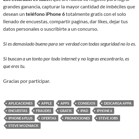
grandes ganancia, capturar la mayor cantidad de imbéciles que
desean un
teléfono iPhone 6
totalmente gratis con el solo
llenado de encuestas, compartir paginas, dar likes, dejar tus
datos personales o suscribirte a un concurso.
Si es demasiado bueno para ser verdad con todas seguridad no lo es.
Si buscan a un tonto por todo internet y no logras encontrarlo, es
que eres tu.
Gracias por participar.
APLICACIONES
APPLE
APPS
CONSEJOS
DESCARGA APPA
ENCUESTAS
FRAUDES
GRATIS
IPAD
IPHONE 6
IPHONE 6 PLUS
OFERTAS
PROMOCIONES
STEVE JOBS
STEVE WOZNIACK