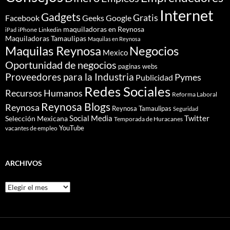
Internet
Gadgets
Gratis
Google
Facebook
Geeks
maquiladoras en Reynosa
iPhone
Linkedin
iPad
Maquiladoras Tamaulipas
Maquilas en Reynosa
Maquilas Reynosa
Negocios
Mexico
Oportunidad de negocios
paginas webs
Proveedores para la Industria
Pymes
Publicidad
Redes Sociales
Recursos Humanos
Reforma Laboral
Reynosa Blogs
Reynosa
Reynosa Tamaulipas
Seguridad
Social Media
Twitter
Selección Mexicana
Temporada de Huracanes
YouTube
vacantes de empleo
ARCHIVOS
Archivos