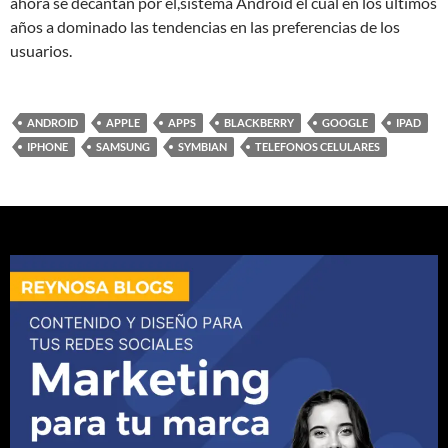
ahora se decantan por el,sistema Android el cual en los últimos
años a dominado las tendencias en las preferencias de los
usuarios.
ANDROID
APPLE
APPS
BLACKBERRY
GOOGLE
IPAD
IPHONE
SAMSUNG
SYMBIAN
TELEFONOS CELULARES