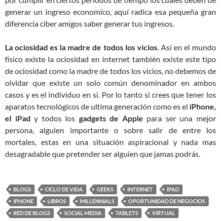
generar un ingreso economico, aquí radica esa pequeña gran
diferencia ciber amigos saber generar tus ingresos.
La ociosidad es la madre de todos los vicios
. Así en el mundo
físico existe la ociosidad en internet también existe este tipo
de ociosidad como la madre de todos los vicios, no debemos de
olvidar que existe un solo común denominador en ambos
casos y es el individuo en si. Por lo tanto si crees que tener los
aparatos tecnológicos de ultima generación como es el
iPhone,
el iPad
y todos los
gadgets de Apple
para ser una mejor
persona, alguien importante o sobre salir de entre los
mortales, estas en una situación aspiracional y nada mas
desagradable que pretender ser alguien que jamas podrás.
BLOGS
CICLO DE VIDA
GEEKS
INTERNET
IPAD
IPHONE
LIBROS
MILLENNIALS
OPORTUNIDAD DE NEGOCIOS
RED DE BLOGS
SOCIAL MEDIA
TABLETS
VIRTUAL