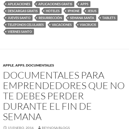
APLICACIONES
APLICACIONES GRATIS
APPS
DESCARGAS GRATIS
HOTELES
IPHONE
JESUS
JUEVES SANTO
RESURRECCIÓN
SEMANA SANTA
TABLETS
TELEFONOS CELULARES
VACACIONES
VIACRUCIS
VIERNES SANTO
APPLE
,
APPS
,
DOCUMENTALES
DOCUMENTALES PARA
EMPRENDEDORES QUE NO
TE DEBES PERDER
DURANTE EL FIN DE
SEMANA
15 ENERO, 2016
REYNOSA BLOGS