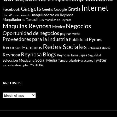
Internet
Gadgets
Gratis
Google
Facebook
Geeks
maquiladoras en Reynosa
iPhone
Linkedin
iPad
Maquiladoras Tamaulipas
Maquilas en Reynosa
Maquilas Reynosa
Negocios
Mexico
Oportunidad de negocios
paginas webs
Proveedores para la Industria
Pymes
Publicidad
Redes Sociales
Recursos Humanos
Reforma Laboral
Reynosa Blogs
Reynosa
Reynosa Tamaulipas
Seguridad
Social Media
Twitter
Selección Mexicana
Temporada de Huracanes
YouTube
vacantes de empleo
ARCHIVOS
Archivos