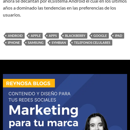
ahora se decantan por el,sistema Android el cual en los últimos
años a dominado las tendencias en las preferencias de los
usuarios.
ANDROID
APPLE
APPS
BLACKBERRY
GOOGLE
IPAD
IPHONE
SAMSUNG
SYMBIAN
TELEFONOS CELULARES