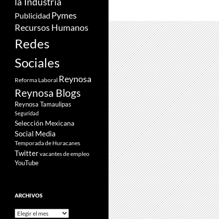
la Industria
Pymes
Publicidad
Recursos Humanos
Redes
Sociales
Reynosa
Reforma Laboral
Reynosa Blogs
Reynosa Tamaulipas
Seguridad
Selección Mexicana
Social Media
Temporada de Huracanes
Twitter
vacantes de empleo
YouTube
ARCHIVOS
Archivos