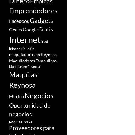
Dinero
Empleos
Emprendedores
Gadgets
Facebook
Gratis
Google
Geeks
Internet
iPad
iPhone
Linkedin
maquiladoras en Reynosa
Maquiladoras Tamaulipas
Maquilas en Reynosa
Maquilas
Reynosa
Negocios
Mexico
Oportunidad de
negocios
paginas webs
Proveedores para