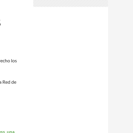
S
recho los
a Red de
ss, una