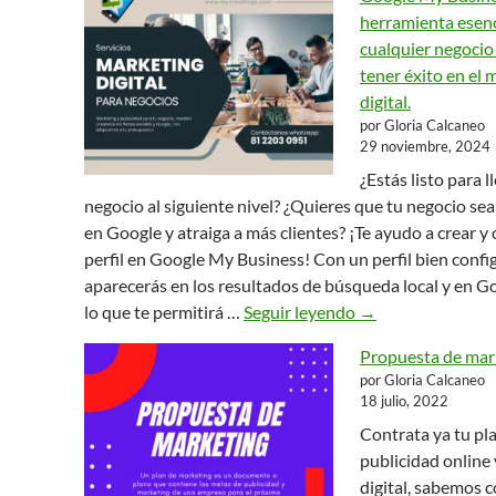
herramienta esenc
cualquier negocio
tener éxito en el
digital.
por Gloria Calcaneo
29 noviembre, 2024
¿Estás listo para l
negocio al siguiente nivel? ¿Quieres que tu negocio sea
en Google y atraiga a más clientes? ¡Te ayudo a crear y
perfil en Google My Business! Con un perfil bien confi
aparecerás en los resultados de búsqueda local y en G
Google My Business
lo que te permitirá …
Seguir leyendo
→
Propuesta de mar
por Gloria Calcaneo
18 julio, 2022
Contrata ya tu pl
publicidad online
digital, sabemos 