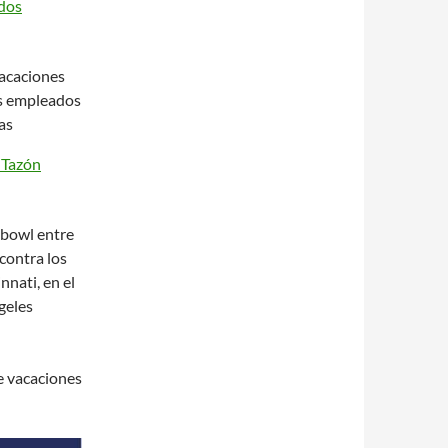
ados
acaciones
os empleados
as
 Tazón
 bowl entre
contra los
nnati, en el
geles
e vacaciones