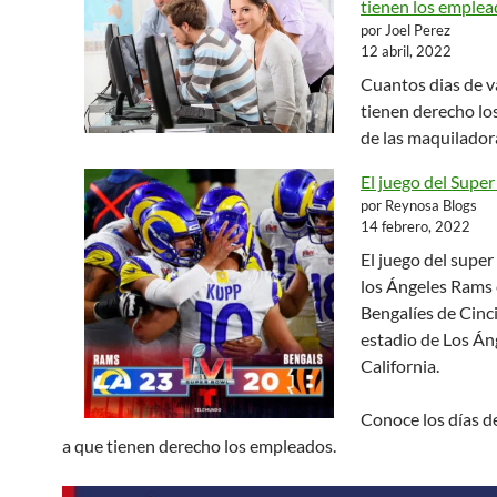
tienen los emple
por Joel Perez
12 abril, 2022
Cuantos dias de v
tienen derecho l
de las maquilador
El juego del Super
por Reynosa Blogs
14 febrero, 2022
El juego del super
los Ángeles Rams 
Bengalíes de Cinci
estadio de Los Án
California.
Conoce los días d
a que tienen derecho los empleados.