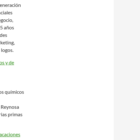
generación
ciales
egocio,
5 años
edes
keting,
 logos.
os y de
os químicos
n Reynosa
ias primas
acaciones