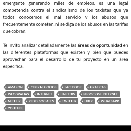
emergente generando miles de empleos, es una legal
competencia contra el sindicalismo de los taxistas que ya
todos conocemos el mal servicio y los abusos que
frecuentemente cometen, ni se diga de los abusos en las tarifas
que cobran.
Te invito analizar detalladamente las
áreas de oportunidad
en
las diferentes plataformas que existen y bien que puedes
aprovechar para el desarrollo de tu proyecto en un área
especifica.
AMAZON
CIBER NEGOCIOS
FACEBOOK
GRAFICAS
INFOGRAFIAS
INTERNET
LINKEDIN
NEGOCIOS E INTERNET
NETFLIX
REDES SOCIALES
TWITTER
UBER
WHATSAPP
YOUTUBE