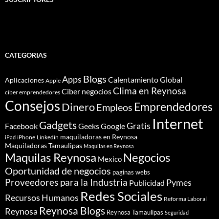
CATEGORIAS
Blogs
Apps
Calentamiento Global
Aplicaciones
Apple
Clima en Reynosa
Ciber negocios
ciber emprendedores
Consejos
Dinero
Emprendedores
Empleos
Internet
Gadgets
Gratis
Google
Facebook
Geeks
maquiladoras en Reynosa
iPhone
Linkedin
iPad
Maquiladoras Tamaulipas
Maquilas en Reynosa
Maquilas Reynosa
Negocios
Mexico
Oportunidad de negocios
paginas webs
Proveedores para la Industria
Pymes
Publicidad
Redes Sociales
Recursos Humanos
Reforma Laboral
Reynosa Blogs
Reynosa
Reynosa Tamaulipas
Seguridad