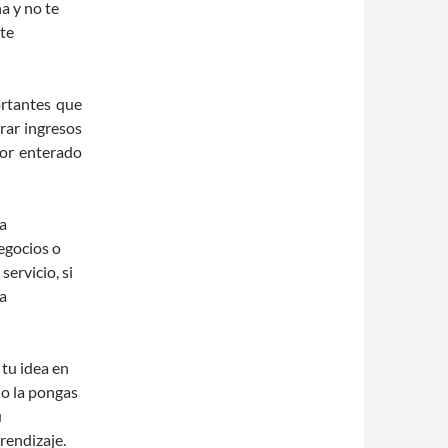
a y no te
 te
ortantes que
rar ingresos
por enterado
ta
egocios o
ervicio, si
a
 tu idea en
do la pongas
u
rendizaje.