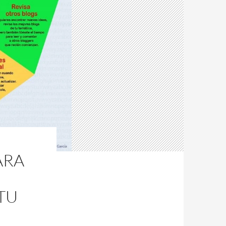
ARA
TU