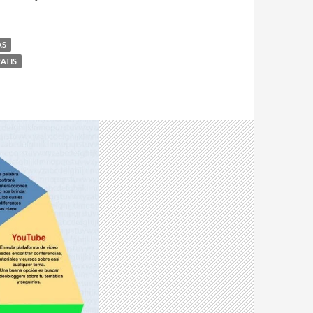
AS
ATIS