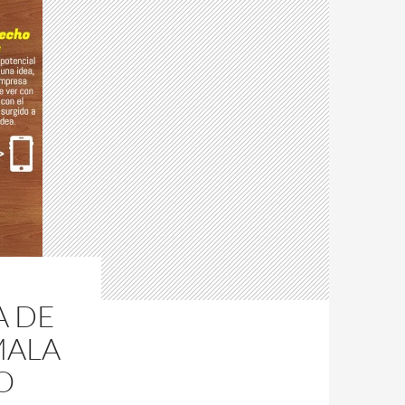
A DE
MALA
O