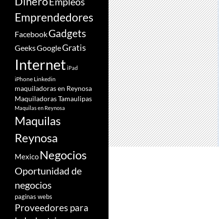
Dinero
Empleos
Emprendedores
Gadgets
Facebook
Gratis
Google
Geeks
Internet
iPad
iPhone
Linkedin
maquiladoras en Reynosa
Maquiladoras Tamaulipas
Maquilas en Reynosa
Maquilas
Reynosa
Negocios
Mexico
Oportunidad de
negocios
paginas webs
Proveedores para