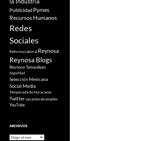
la Industria
Pymes
Publicidad
Recursos Humanos
Redes
Sociales
Reynosa
Reforma Laboral
Reynosa Blogs
Reynosa Tamaulipas
Seguridad
Selección Mexicana
Social Media
Temporada de Huracanes
Twitter
vacantes de empleo
YouTube
ARCHIVOS
Archivos