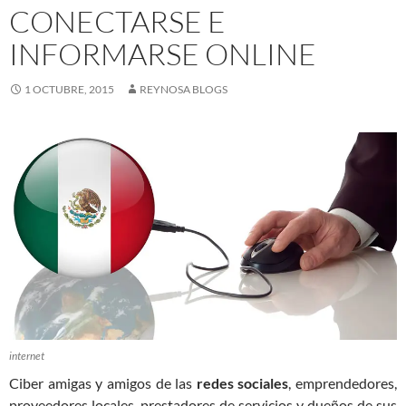
CONECTARSE E
INFORMARSE ONLINE
1 OCTUBRE, 2015
REYNOSA BLOGS
internet
Ciber amigas y amigos de las
redes sociales
, emprendedores,
proveedores locales, prestadores de servicios y dueños de sus