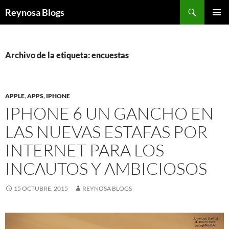
Buscar
Reynosa Blogs
SALTAR
MENÚ
AL
PRINCI
CONTENIDO
Archivo de la etiqueta: encuestas
APPLE
,
APPS
,
IPHONE
IPHONE 6 UN GANCHO EN
LAS NUEVAS ESTAFAS POR
INTERNET PARA LOS
INCAUTOS Y AMBICIOSOS
15 OCTUBRE, 2015
REYNOSA BLOGS