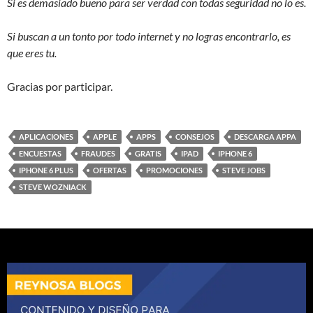
Si es demasiado bueno para ser verdad con todas seguridad no lo es.
Si buscan a un tonto por todo internet y no logras encontrarlo, es
que eres tu.
Gracias por participar.
APLICACIONES
APPLE
APPS
CONSEJOS
DESCARGA APPA
ENCUESTAS
FRAUDES
GRATIS
IPAD
IPHONE 6
IPHONE 6 PLUS
OFERTAS
PROMOCIONES
STEVE JOBS
STEVE WOZNIACK