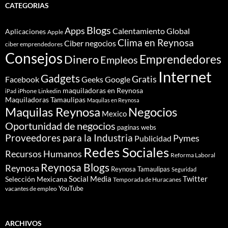
CATEGORIAS
Blogs
Apps
Calentamiento Global
Aplicaciones
Apple
Clima en Reynosa
Ciber negocios
ciber emprendedores
Consejos
Dinero
Emprendedores
Empleos
Internet
Gadgets
Gratis
Google
Facebook
Geeks
maquiladoras en Reynosa
iPhone
Linkedin
iPad
Maquiladoras Tamaulipas
Maquilas en Reynosa
Maquilas Reynosa
Negocios
Mexico
Oportunidad de negocios
paginas webs
Proveedores para la Industria
Pymes
Publicidad
Redes Sociales
Recursos Humanos
Reforma Laboral
Reynosa Blogs
Reynosa
Reynosa Tamaulipas
Seguridad
Social Media
Twitter
Selección Mexicana
Temporada de Huracanes
YouTube
vacantes de empleo
ARCHIVOS