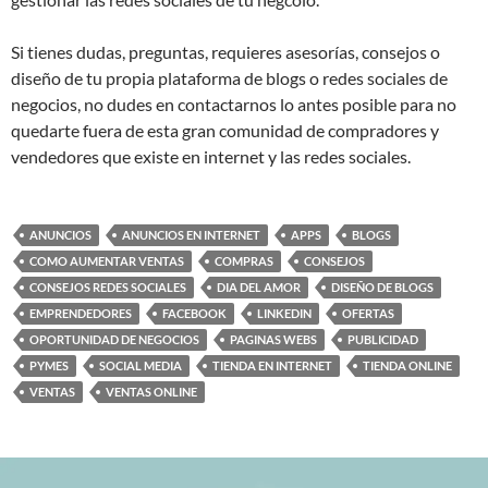
Si tienes dudas, preguntas, requieres asesorías, consejos o
diseño de tu propia plataforma de blogs o redes sociales de
negocios, no dudes en contactarnos lo antes posible para no
quedarte fuera de esta gran comunidad de compradores y
vendedores que existe en internet y las redes sociales.
ANUNCIOS
ANUNCIOS EN INTERNET
APPS
BLOGS
COMO AUMENTAR VENTAS
COMPRAS
CONSEJOS
CONSEJOS REDES SOCIALES
DIA DEL AMOR
DISEÑO DE BLOGS
EMPRENDEDORES
FACEBOOK
LINKEDIN
OFERTAS
OPORTUNIDAD DE NEGOCIOS
PAGINAS WEBS
PUBLICIDAD
PYMES
SOCIAL MEDIA
TIENDA EN INTERNET
TIENDA ONLINE
VENTAS
VENTAS ONLINE