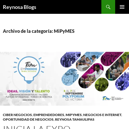
Buscar
Reynosa Blogs
SALTAR
MENÚ
AL
PRINCI
CONTENIDO
Archivo de la categoría: MiPyMES
CIBER NEGOCIOS
,
EMPRENDEDORES
,
MIPYMES
,
NEGOCIOS E INTERNET
,
OPORTUNIDAD DE NEGOCIOS
,
REYNOSA TAMAULIPAS