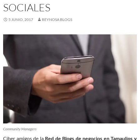
SOCIALES
5 JUNIO, 2017
REYNOSA BLOGS
Community Managers
Ciber amigos de la
Red de Blogs de negocios en Tamaulips
y