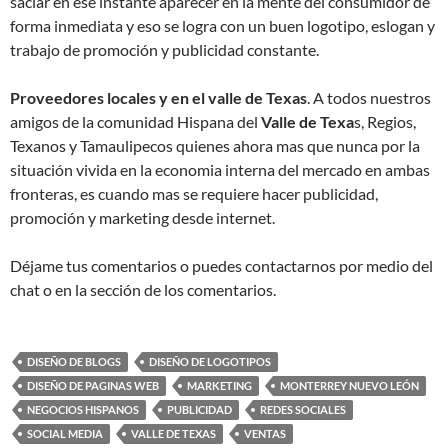
saciar en ese instante aparecer en la mente del consumidor de
forma inmediata y eso se logra con un buen logotipo, eslogan y
trabajo de promoción y publicidad constante.
Proveedores locales y en el valle de Texas
. A todos nuestros
amigos de la comunidad Hispana del
Valle de Texa
s, Regios,
Texanos y Tamaulipecos quienes ahora mas que nunca por la
situación vivida en la economia interna del mercado en ambas
fronteras, es cuando mas se requiere hacer publicidad,
promoción y marketing desde internet.
Déjame tus comentarios o puedes contactarnos por medio del
chat o en la sección de los comentarios.
DISEÑO DE BLOGS
DISEÑO DE LOGOTIPOS
DISEÑO DE PAGINAS WEB
MARKETING
MONTERREY NUEVO LEÓN
NEGOCIOS HISPANOS
PUBLICIDAD
REDES SOCIALES
SOCIAL MEDIA
VALLE DE TEXAS
VENTAS