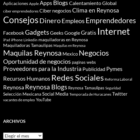
Blogs
Apps
Calentamiento Global
Aplicaciones
Apple
Clima en Reynosa
Ciber negocios
ciber emprendedores
Consejos
Dinero
Emprendedores
Empleos
Internet
Gadgets
Gratis
Google
Facebook
Geeks
maquiladoras en Reynosa
iPhone
Linkedin
iPad
Maquiladoras Tamaulipas
Maquilas en Reynosa
Maquilas Reynosa
Negocios
Mexico
Oportunidad de negocios
paginas webs
Proveedores para la Industria
Pymes
Publicidad
Redes Sociales
Recursos Humanos
Reforma Laboral
Reynosa Blogs
Reynosa
Reynosa Tamaulipas
Seguridad
Social Media
Twitter
Selección Mexicana
Temporada de Huracanes
YouTube
vacantes de empleo
ARCHIVOS
Archivos