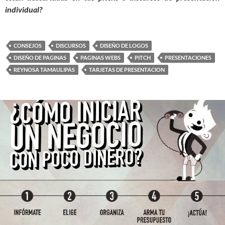
individual?
CONSEJOS
DISCURSOS
DISEÑO DE LOGOS
DISEÑO DE PAGINAS
PAGINAS WEBS
PITCH
PRESENTACIONES
REYNOSA TAMAULIPAS
TARJETAS DE PRESENTACION