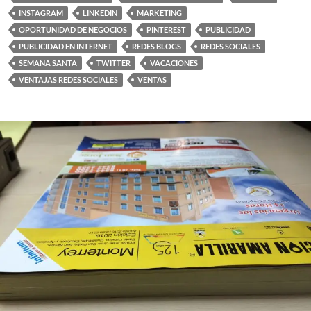
INSTAGRAM
LINKEDIN
MARKETING
OPORTUNIDAD DE NEGOCIOS
PINTEREST
PUBLICIDAD
PUBLICIDAD EN INTERNET
REDES BLOGS
REDES SOCIALES
SEMANA SANTA
TWITTER
VACACIONES
VENTAJAS REDES SOCIALES
VENTAS