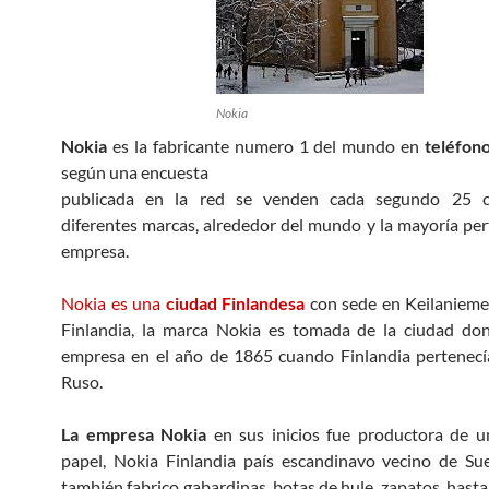
Nokia
Nokia
es la fabricante numero 1 del mundo en
teléfono
según una encuesta
publicada en la red se venden cada segundo 25 c
diferentes marcas, alrededor del mundo y la mayoría per
empresa.
Nokia es una
ciudad Finlandesa
con sede en Keilanieme
Finlandia, la marca Nokia es tomada de la ciudad don
empresa en el año de 1865 cuando Finlandia pertenecí
Ruso.
La empresa Nokia
en sus inicios fue productora de u
papel, Nokia Finlandia país escandinavo vecino de Su
también fabrico gabardinas, botas de hule, zapatos, hast