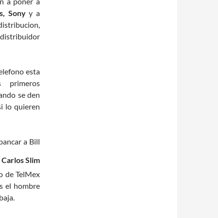
an a poner a
s, Sony
y a
istribucion,
distribuidor
elefono esta
s primeros
ando se den
si lo quieren
ancar a Bill
a
Carlos Slim
bo de TelMex
es el hombre
baja.