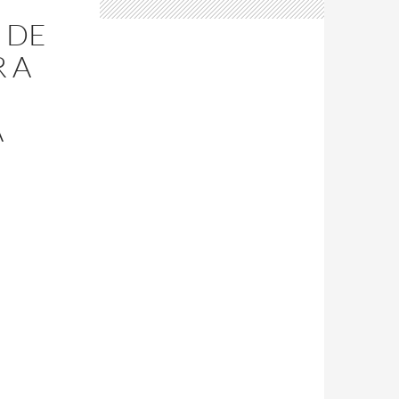
D DE
 A
A