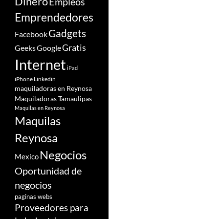
Dinero
Empleos
Emprendedores
Gadgets
Facebook
Gratis
Google
Geeks
Internet
iPad
iPhone
Linkedin
maquiladoras en Reynosa
Maquiladoras Tamaulipas
Maquilas en Reynosa
Maquilas
Reynosa
Negocios
Mexico
Oportunidad de
negocios
paginas webs
Proveedores para