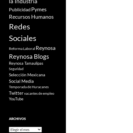
la Industria
Pymes
Publicidad
Recursos Humanos
Redes
Sociales
Reynosa
Reforma Laboral
Reynosa Blogs
Reynosa Tamaulipas
Seguridad
Selección Mexicana
Social Media
Temporada de Huracanes
Twitter
vacantes de empleo
YouTube
ARCHIVOS
Archivos