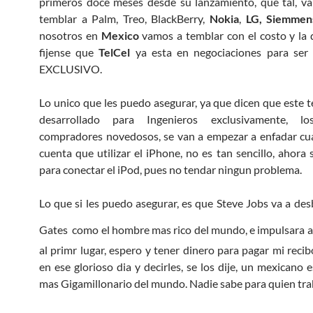
primeros doce meses desde su lanzamiento, que tal, v
temblar a Palm, Treo, BlackBerry,
Nokia
,
LG, Siemmen
nosotros en
Mexico
vamos a temblar con el costo y la d
fijense que
TelCel
ya esta en negociaciones para ser 
EXCLUSIVO.
Lo unico que les puedo asegurar, ya que dicen que este t
desarrollado para Ingenieros exclusivamente, lo
compradores novedosos, se van a empezar a enfadar cu
cuenta que utilizar el iPhone, no es tan sencillo, ahora 
para conectar el iPod, pues no tendar ningun problema.
Lo que si les puedo asegurar, es que Steve Jobs va a desb
Gates
como el hombre mas rico del mundo, e impulsara 
al primr lugar, espero y tener dinero para pagar mi reci
en ese glorioso dia y decirles, se los dije, un mexicano 
mas Gigamillonario del mundo. Nadie sabe para quien tra