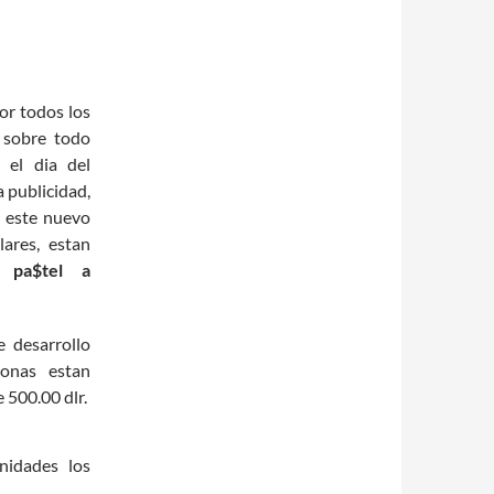
or todos los
sobre todo
 el dia del
 publicidad,
e este nuevo
lares, estan
el
pa$tel a
 desarrollo
onas estan
 500.00 dlr.
nidades los