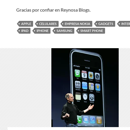
Gracias por confiar en Reynosa Blogs.
APPLE
CELULARES
EMPRESA NOKIA
GADGETS
INTE
IPAD
IPHONE
SAMSUNG
SMART PHONE