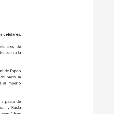
s celulares
,
elulares de
tenecen a la
ni de Espoo
de nació la
a al imperio
na pasta de
ecia y Rusia
a neumáticos