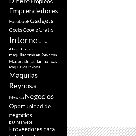
Dinero
Empleos
Emprendedores
Gadgets
Facebook
Gratis
Google
Geeks
Internet
iPad
iPhone
Linkedin
maquiladoras en Reynosa
Maquiladoras Tamaulipas
Maquilas en Reynosa
Maquilas
Reynosa
Negocios
Mexico
Oportunidad de
negocios
paginas webs
Proveedores para