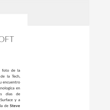
SOFT
e foto de la
de la Tech,
u encuentro
cnologica en
os dias de
Surface y a
rla de
Steve