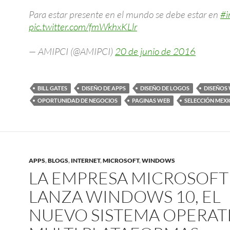
Para estar presente en el mundo se debe estar en
#i
pic.twitter.com/fmWkhxKLlr
— AMIPCI (@AMIPCI)
20 de junio de 2016
BILL GATES
DISEÑO DE APPS
DISEÑO DE LOGOS
DISEÑOS 
OPORTUNIDAD DE NEGOCIOS
PAGINAS WEB
SELECCIÓN MEX
APPS
,
BLOGS
,
INTERNET
,
MICROSOFT
,
WINDOWS
LA EMPRESA MICROSOFT
LANZA WINDOWS 10, EL
NUEVO SISTEMA OPERAT