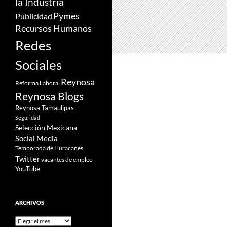
la Industria
Pymes
Publicidad
Recursos Humanos
Redes
Sociales
Reynosa
Reforma Laboral
Reynosa Blogs
Reynosa Tamaulipas
Seguridad
Selección Mexicana
Social Media
Temporada de Huracanes
Twitter
vacantes de empleo
YouTube
ARCHIVOS
Archivos