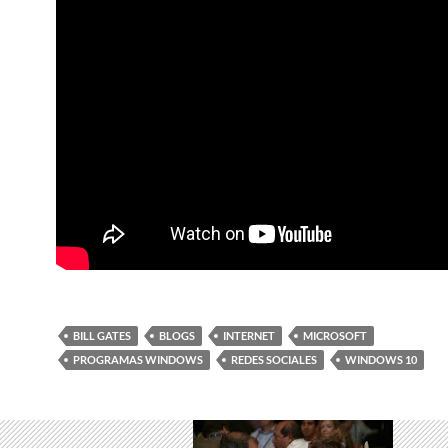
BILL GATES
BLOGS
INTERNET
MICROSOFT
PROGRAMAS WINDOWS
REDES SOCIALES
WINDOWS 10