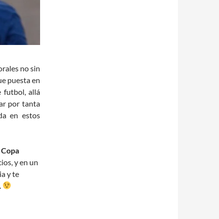
orales no sin
ue puesta en
futbol, allá
ar por tanta
ada en estos
a Copa
ios, y en un
a y te
.