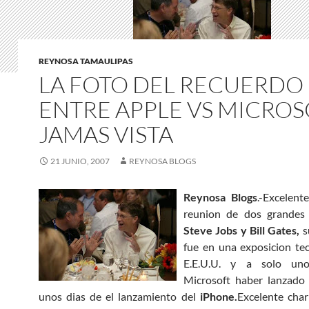
REYNOSA TAMAULIPAS
LA FOTO DEL RECUERDO
ENTRE APPLE VS MICRO
JAMAS VISTA
21 JUNIO, 2007
REYNOSA BLOGS
Reynosa Blogs
.-Excelent
reunion de dos grandes 
Steve Jobs y Bill Gates,
s
fue en una exposicion te
E.E.U.U. y a solo un
Microsoft haber lanzado 
unos dias de el lanzamiento del
iPhone.
Excelente cha