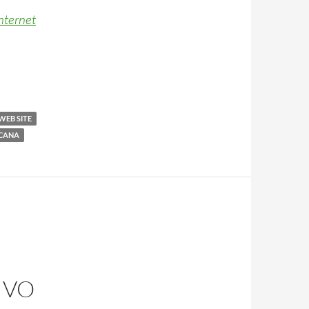
nternet
WEB SITE
ICANA
IVO