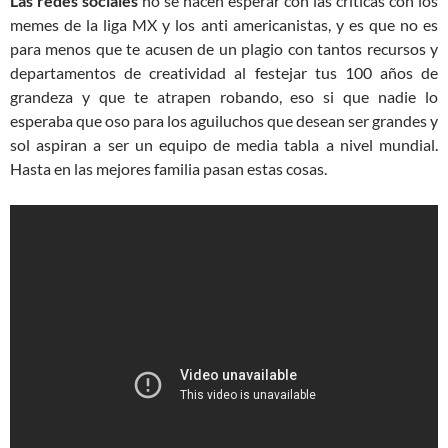
Las redes sociales
no se hacen esperar con las criticas con los
memes de la liga MX y los anti americanistas, y es que no es
para menos que te acusen de un plagio con tantos recursos y
departamentos de creatividad al festejar tus 100 años de
grandeza y que te atrapen robando, eso si que nadie lo
esperaba que oso para los aguiluchos que desean ser grandes y
sol aspiran a ser un equipo de media tabla a nivel mundial.
Hasta en las mejores familia pasan estas cosas.