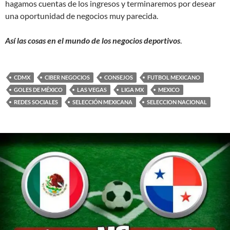
hagamos cuentas de los ingresos y terminaremos por desear
una oportunidad de negocios muy parecida.
Así las cosas en el mundo de los negocios deportivos
.
CDMX
CIBER NEGOCIOS
CONSEJOS
FUTBOL MEXICANO
GOLES DE MÉXICO
LAS VEGAS
LIGA MX
MEXICO
REDES SOCIALES
SELECCIÓN MEXICANA
SELECCION NACIONAL