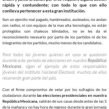
rápida y contundente; con todo lo que con ello
conlleva pertenecer a esta gran institución.
Son un ejercito mal pagado, hambreados, asoleados, no andan
con radios, ni con equipos de la mas alta tecnología, no están
protegidos con chalecos blindados, no se les da el
reconocimiento necesario por parte de los partidos ni de los
integrantes de los partidos, mucho menos de los candidatos.
Para todos los jóvenes quienes en casa se quedaran
durante este periodo de elecciones en nuestra
República
Mexicana
, sigan el ejemplo de estos responsables
jóvenes del Instituto Nacional Electoral, muchos de ellos
recorrerán gran parte del país.
Con el firme compromiso de velar por los sufragios de los
ciudadanos durante
las elecciones presidenciales en nuestra
República Mexicana
, saldrán de sus casas desde antes de las 5
de la mañana y no hay hora de regreso durante la gran jornada