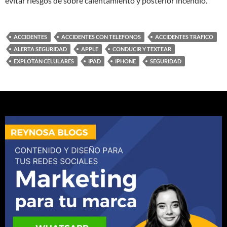
evitar riesgos de sobre calentamiento y posterior incendio.
ACCIDENTES
ACCIDENTES CON TELEFONOS
ACCIDENTES TRAFICO
ALERTA SEGURIDAD
APPLE
CONDUCIR Y TEXTEAR
EXPLOTAN CELULARES
IPAD
IPHONE
SEGURIDAD