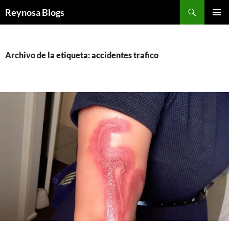
Buscar
Reynosa Blogs
SALTAR
MENÚ
AL
PRINCI
CONTENIDO
Archivo de la etiqueta: accidentes trafico