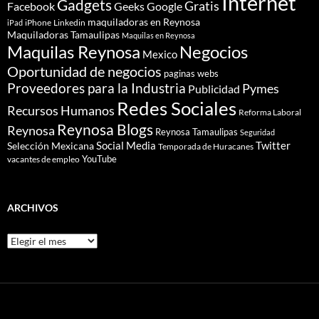
Internet
Gadgets
Gratis
Google
Facebook
Geeks
maquiladoras en Reynosa
iPhone
Linkedin
iPad
Maquiladoras Tamaulipas
Maquilas en Reynosa
Maquilas Reynosa
Negocios
Mexico
Oportunidad de negocios
paginas webs
Proveedores para la Industria
Pymes
Publicidad
Redes Sociales
Recursos Humanos
Reforma Laboral
Reynosa Blogs
Reynosa
Reynosa Tamaulipas
Seguridad
Social Media
Twitter
Selección Mexicana
Temporada de Huracanes
YouTube
vacantes de empleo
ARCHIVOS
Archivos