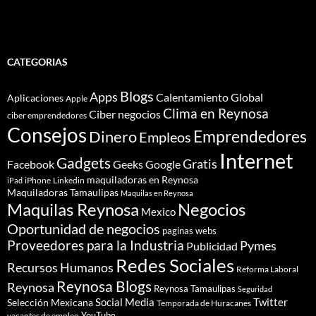
CATEGORIAS
Blogs
Apps
Calentamiento Global
Aplicaciones
Apple
Clima en Reynosa
Ciber negocios
ciber emprendedores
Consejos
Dinero
Emprendedores
Empleos
Internet
Gadgets
Gratis
Google
Facebook
Geeks
maquiladoras en Reynosa
iPhone
Linkedin
iPad
Maquiladoras Tamaulipas
Maquilas en Reynosa
Maquilas Reynosa
Negocios
Mexico
Oportunidad de negocios
paginas webs
Proveedores para la Industria
Pymes
Publicidad
Redes Sociales
Recursos Humanos
Reforma Laboral
Reynosa Blogs
Reynosa
Reynosa Tamaulipas
Seguridad
Social Media
Twitter
Selección Mexicana
Temporada de Huracanes
YouTube
vacantes de empleo