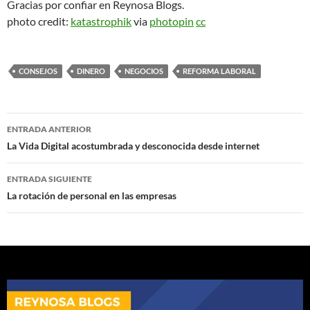
Gracias por confiar en Reynosa Blogs.
photo credit:
katastrophik
via
photopin
cc
CONSEJOS
DINERO
NEGOCIOS
REFORMA LABORAL
Navegación
ENTRADA ANTERIOR
de
La Vida Digital acostumbrada y desconocida desde internet
entradas
ENTRADA SIGUIENTE
La rotación de personal en las empresas