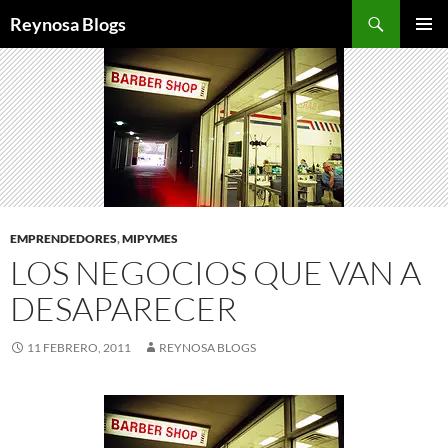
Buscar
Reynosa Blogs
SALTAR
MENÚ
AL
PRINCI
CONTENIDO
EMPRENDEDORES
,
MIPYMES
LOS NEGOCIOS QUE VAN A
DESAPARECER
11 FEBRERO, 2011
REYNOSA BLOGS