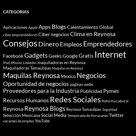
CATEGORIAS
Blogs
Apps
Calentamiento Global
Aplicaciones
Apple
Clima en Reynosa
Ciber negocios
ciber emprendedores
Consejos
Dinero
Emprendedores
Empleos
Internet
Gadgets
Gratis
Google
Facebook
Geeks
maquiladoras en Reynosa
iPhone
Linkedin
iPad
Maquiladoras Tamaulipas
Maquilas en Reynosa
Maquilas Reynosa
Negocios
Mexico
Oportunidad de negocios
paginas webs
Proveedores para la Industria
Pymes
Publicidad
Redes Sociales
Recursos Humanos
Reforma Laboral
Reynosa Blogs
Reynosa
Reynosa Tamaulipas
Seguridad
Social Media
Twitter
Selección Mexicana
Temporada de Huracanes
YouTube
vacantes de empleo