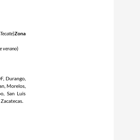
Tecate
)
Zona
de verano
)
DF, Durango,
an, Morelos,
o, San Luis
 Zacatecas.