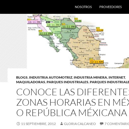
SALTAR AL CONTENIDO
NOSOTROS
PROVEEDORES
BLOGS
,
INDUSTRIA AUTOMOTRIZ
,
INDUSTRIA MINERA
,
INTERNET
,
MAQUILADORAS
,
PARQUES INDUSTRIALES
,
PARQUES INDUSTRIAL
CONOCE LAS DIFERENTE
ZONAS HORARIAS EN MÉ
O REPÚBLICA MÉXICANA
11 SEPTIEMBRE, 2012
GLORIA CALCANEO
7 COMENTARI