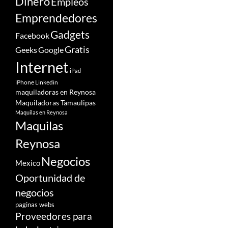
Dinero
Empleos
Emprendedores
Gadgets
Facebook
Gratis
Google
Geeks
Internet
iPad
iPhone
Linkedin
maquiladoras en Reynosa
Maquiladoras Tamaulipas
Maquilas en Reynosa
Maquilas
Reynosa
Negocios
Mexico
Oportunidad de
negocios
paginas webs
Proveedores para