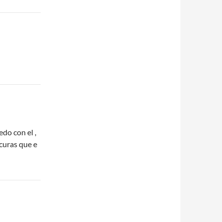
do con el ,
ocuras que e