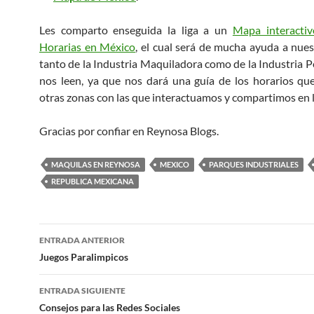
Les comparto enseguida la liga a un
Mapa interacti
Horarias en México
, el cual será de mucha ayuda a nue
tanto de la Industria Maquiladora como de la Industria P
nos leen, ya que nos dará una guía de los horarios que
otras zonas con las que interactuamos y compartimos en l
Gracias por confiar en Reynosa Blogs.
MAQUILAS EN REYNOSA
MEXICO
PARQUES INDUSTRIALES
REPUBLICA MEXICANA
Navegación
ENTRADA ANTERIOR
de
Juegos Paralimpicos
entradas
ENTRADA SIGUIENTE
Consejos para las Redes Sociales