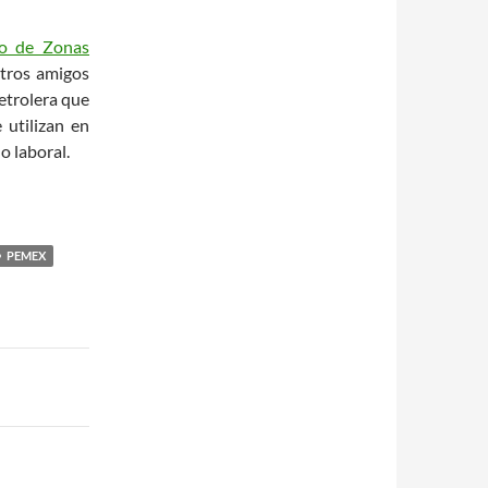
vo de Zonas
stros amigos
etrolera que
 utilizan en
o laboral.
PEMEX