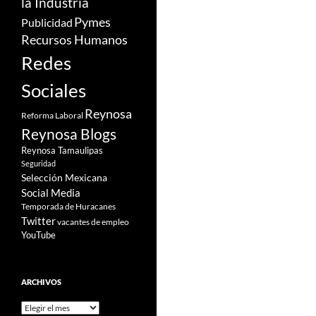
la Industria
Pymes
Publicidad
Recursos Humanos
Redes
Sociales
Reynosa
Reforma Laboral
Reynosa Blogs
Reynosa Tamaulipas
Seguridad
Selección Mexicana
Social Media
Temporada de Huracanes
Twitter
vacantes de empleo
YouTube
ARCHIVOS
Archivos