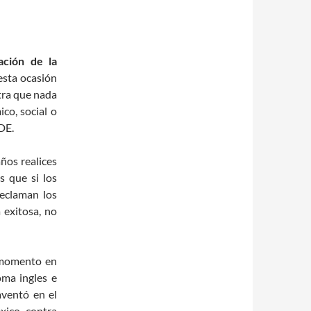
ación de la
esta ocasión
tra que nada
co, social o
DE.
años realices
s que si los
reclaman los
 exitosa, no
l momento en
ma ingles e
aventó en el
xico contra