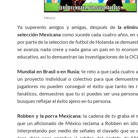
México
Ya superenlo amigos y amigas, después de
la elimin
selección Mexicana
como sucede cada cuatro años, en 
por parte de la seleccion de futbol de Holanda se demues
se avanza, nada crece y nada gana un país en lo economi
educativo, así lo demuestran las investigaciones de la OC
Mundial en Brasil o en Rusia
; te reto a que cada cuatro 
un proyecto individual o colectivo para que demuestre
jugadores no pueden conseguir el éxito que tanto les 
fanáticos, demuestres que tu sí puedes ser una persona
busques reflejar el éxito ajeno en tu persona.
Robben y la porra Mexicana
; la cadena de tv graba e
que un aficionado de México reclama a Robben en idio
interpretando por medio de señales el clavado que se 
área chica para engañar al arbitro del partido de Mé