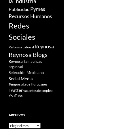
la Industria
Pymes
Publicidad
Recursos Humanos
Redes
Sociales
Reynosa
Reforma Laboral
Reynosa Blogs
Reynosa Tamaulipas
Seguridad
Selección Mexicana
Social Media
Temporada de Huracanes
Twitter
vacantes de empleo
YouTube
ARCHIVOS
Archivos