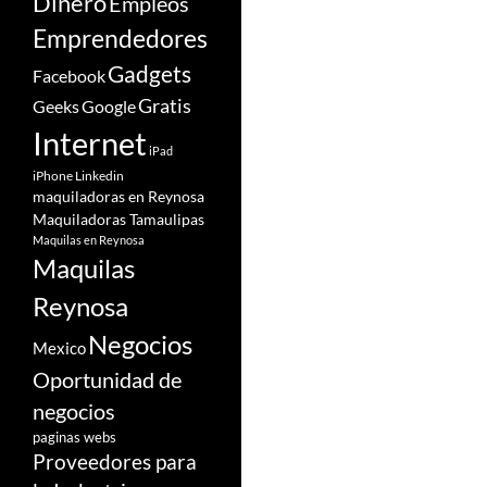
Dinero
Empleos
Emprendedores
Gadgets
Facebook
Gratis
Google
Geeks
Internet
iPad
iPhone
Linkedin
maquiladoras en Reynosa
Maquiladoras Tamaulipas
Maquilas en Reynosa
Maquilas
Reynosa
Negocios
Mexico
Oportunidad de
negocios
paginas webs
Proveedores para