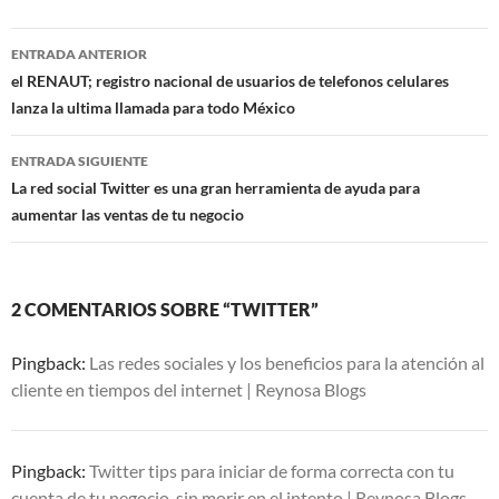
Navegación
ENTRADA ANTERIOR
de
el RENAUT; registro nacional de usuarios de telefonos celulares
lanza la ultima llamada para todo México
entradas
ENTRADA SIGUIENTE
La red social Twitter es una gran herramienta de ayuda para
aumentar las ventas de tu negocio
2 COMENTARIOS SOBRE “TWITTER”
Pingback:
Las redes sociales y los beneficios para la atención al
cliente en tiempos del internet | Reynosa Blogs
Pingback:
Twitter tips para iniciar de forma correcta con tu
cuenta de tu negocio, sin morir en el intento | Reynosa Blogs