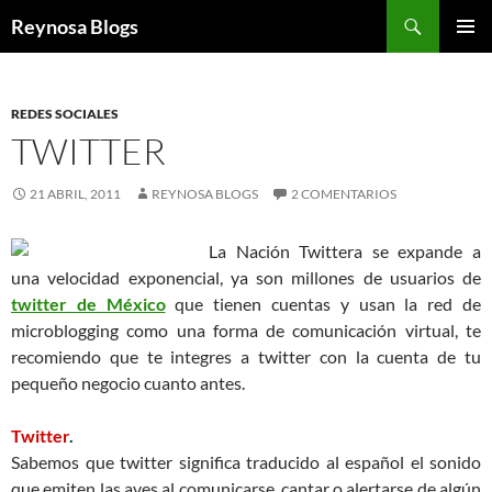
Buscar
Reynosa Blogs
SALTAR
MENÚ
AL
PRINCI
CONTENIDO
REDES SOCIALES
TWITTER
21 ABRIL, 2011
REYNOSA BLOGS
2 COMENTARIOS
La Nación Twittera se expande a
una velocidad exponencial, ya son millones de usuarios de
twitter de México
que tienen cuentas y usan la red de
microblogging como una forma de comunicación virtual, te
recomiendo que te integres a twitter con la cuenta de tu
pequeño negocio cuanto antes.
Twitter
.
Sabemos que twitter significa traducido al español el sonido
que emiten las aves al comunicarse, cantar o alertarse de algún