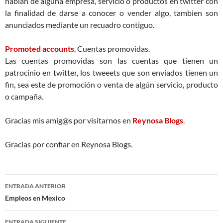
hablan de alguna empresa, servicio o productos en twitter con
la finalidad de darse a conocer o vender algo, tambien son
anunciados mediante un recuadro contiguo.
Promoted accounts
, Cuentas promovidas.
Las cuentas promovidas son las cuentas que tienen un
patrocinio en twitter, los tweeets que son enviados tienen un
fin, sea este de promoción o venta de algún servicio, producto
o campaña.
Gracias mis amig@s por visitarnos en
Reynosa Blogs
.
Gracias por confiar en Reynosa Blogs.
Navegación
ENTRADA ANTERIOR
de
Empleos en Mexico
entradas
ENTRADA SIGUIENTE