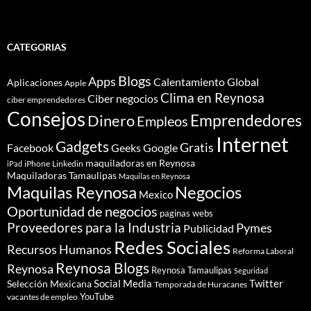
CATEGORIAS
Blogs
Apps
Calentamiento Global
Aplicaciones
Apple
Clima en Reynosa
Ciber negocios
ciber emprendedores
Consejos
Dinero
Emprendedores
Empleos
Internet
Gadgets
Gratis
Google
Facebook
Geeks
maquiladoras en Reynosa
iPhone
Linkedin
iPad
Maquiladoras Tamaulipas
Maquilas en Reynosa
Maquilas Reynosa
Negocios
Mexico
Oportunidad de negocios
paginas webs
Proveedores para la Industria
Pymes
Publicidad
Redes Sociales
Recursos Humanos
Reforma Laboral
Reynosa Blogs
Reynosa
Reynosa Tamaulipas
Seguridad
Social Media
Twitter
Selección Mexicana
Temporada de Huracanes
YouTube
vacantes de empleo