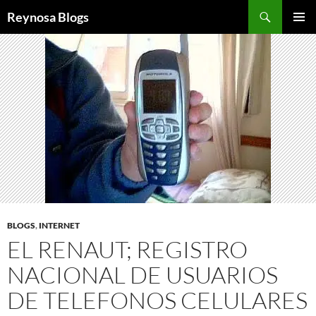
Buscar
Reynosa Blogs
SALTAR
MENÚ
AL
PRINCI
CONTENIDO
BLOGS
,
INTERNET
EL RENAUT; REGISTRO
NACIONAL DE USUARIOS
DE TELEFONOS CELULARES