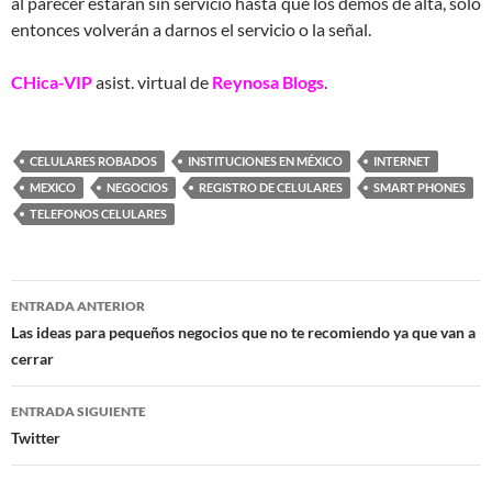
al parecer estaran sin servicio hasta que los demos de alta, solo
entonces volverán a darnos el servicio o la señal.
CHica-VIP
asist. virtual de
Reynosa Blogs
.
CELULARES ROBADOS
INSTITUCIONES EN MÉXICO
INTERNET
MEXICO
NEGOCIOS
REGISTRO DE CELULARES
SMART PHONES
TELEFONOS CELULARES
Navegación
ENTRADA ANTERIOR
de
Las ideas para pequeños negocios que no te recomiendo ya que van a
cerrar
entradas
ENTRADA SIGUIENTE
Twitter