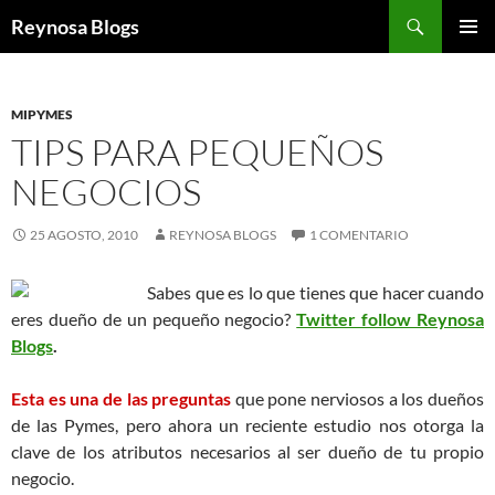
Buscar
Reynosa Blogs
SALTAR
MENÚ
AL
PRINCI
CONTENIDO
MIPYMES
TIPS PARA PEQUEÑOS
NEGOCIOS
25 AGOSTO, 2010
REYNOSA BLOGS
1 COMENTARIO
Sabes que es lo que tienes que hacer cuando
eres dueño de un pequeño negocio?
Twitter follow Reynosa
Blogs
.
Esta es una de las preguntas
que pone nerviosos a los dueños
de las Pymes, pero ahora un reciente estudio nos otorga la
clave de los atributos necesarios al ser dueño de tu propio
negocio.