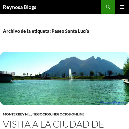
Buscar
Reynosa Blogs
SALTAR
MENÚ
AL
PRINCI
CONTENIDO
Archivo de la etiqueta: Paseo Santa Lucía
MONTERREY N.L.
,
NEGOCIOS
,
NEGOCIOS ONLINE
VISITA A LA CIUDAD DE