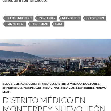
darles un fraternal saludo.
DIA DEL INGENIERO
MONTERREY
NUEVO LEON
OSOS DE FIME
SAN NICOLAS
TIGRES UANL
UANL
BLOGS
,
CLINICAS
,
CLUSTER MEDICO
,
DISTRITO MEDICO
,
DOCTORES
,
ENFERMERAS
,
HOSPITALES
,
MEDICINAS
,
MEDICOS
,
MONTERREY
,
NUEVO
LEÓN
DISTRITO MÉDICO EN
MONTERREY NUEVO LEÓN