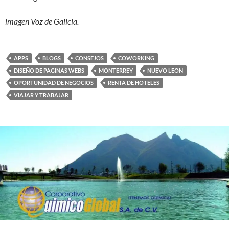
imagen Voz de Galicia.
APPS
BLOGS
CONSEJOS
COWORKING
DISEÑO DE PAGINAS WEBS
MONTERREY
NUEVO LEON
OPORTUNIDAD DE NEGOCIOS
RENTA DE HOTELES
VIAJAR Y TRABAJAR