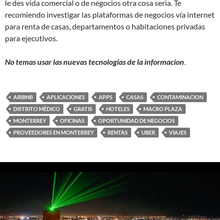
le des vida comercial o de negocios otra cosa seria. Te
recomiendo investigar las plataformas de negocios vía internet
para renta de casas, departamentos o habitaciones privadas
para ejecutivos.
No temas usar las nuevas tecnologías de la informacion
.
AIRBNB
APLICACIONES
APPS
CASAS
CONTAMINACION
DISTRITO MÉDICO
GRATIS
HOTELES
MACRO PLAZA
MONTERREY
OFICINAS
OPORTUNIDAD DE NEGOCIOS
PROVEEDORES EN MONTERREY
RENTAS
UBER
VIAJES