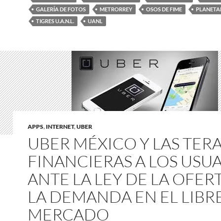
GALERÍA DE FOTOS
METRORREY
OSOS DE FIME
PLANETA
TIGRES U.A.N.L.
UANL
APPS
,
INTERNET
,
UBER
UBER MÉXICO Y LAS TERA
FINANCIERAS A LOS USU
ANTE LA LEY DE LA OFERT
LA DEMANDA EN EL LIBR
MERCADO