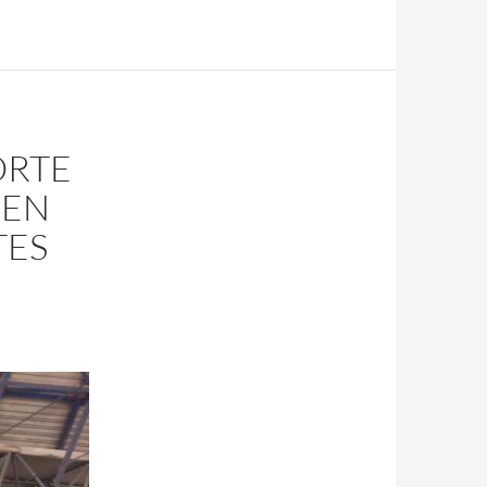
ORTE
 EN
TES