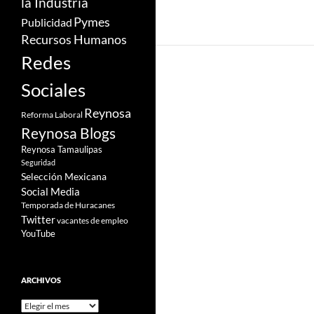
la Industria
Pymes
Publicidad
Recursos Humanos
Redes
Sociales
Reynosa
Reforma Laboral
Reynosa Blogs
Reynosa Tamaulipas
Seguridad
Selección Mexicana
Social Media
Temporada de Huracanes
Twitter
vacantes de empleo
YouTube
ARCHIVOS
Archivos