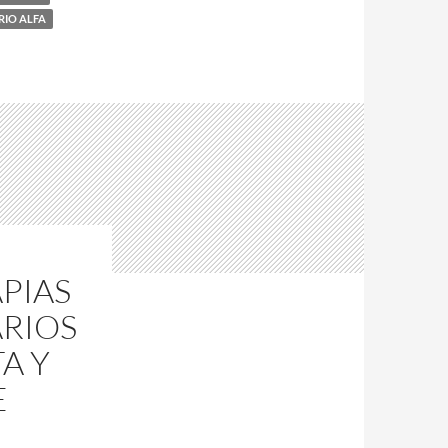
RIO ALFA
PIAS
ARIOS
A Y
E