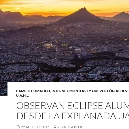
CAMBIO CLIMATICO
,
INTERNET
,
MONTERREY
,
NUEVO LEÓN
,
REDES 
U.A.N.L.
OBSERVAN ECLIPSE ALU
DESDE LA EXPLANADA U
22 AGOSTO, 2017
REYNOSA BLOGS