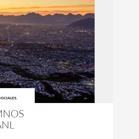
SOCIALES
,
MNOS
ANL