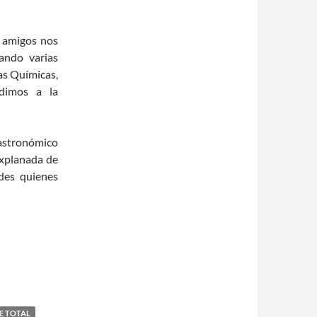
y amigos nos
ando varias
as Químicas,
udimos a la
stronómico
explanada de
ades quienes
SE TOTAL