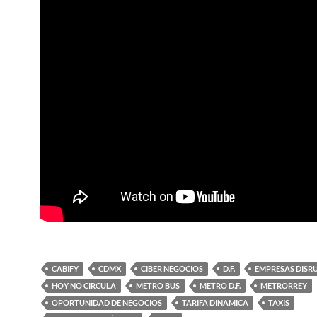
CABIFY
CDMX
CIBER NEGOCIOS
D.F.
EMPRESAS DISR
HOY NO CIRCULA
METRO BUS
METRO D.F.
METRORREY
OPORTUNIDAD DE NEGOCIOS
TARIFA DINAMICA
TAXIS