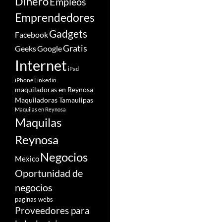
Dinero
Empleos
Emprendedores
Gadgets
Facebook
Gratis
Google
Geeks
Internet
iPad
iPhone
Linkedin
maquiladoras en Reynosa
Maquiladoras Tamaulipas
Maquilas en Reynosa
Maquilas
Reynosa
Negocios
Mexico
Oportunidad de
negocios
paginas webs
Proveedores para