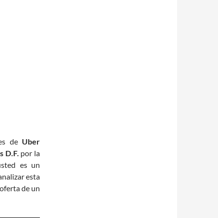
tes de
Uber
 D.F.
por la
usted es un
analizar esta
 oferta de un