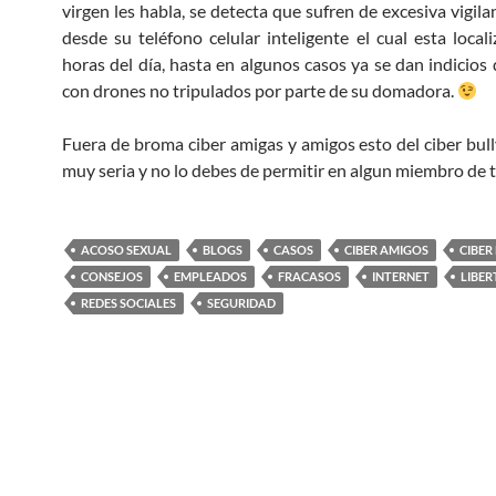
virgen les habla, se detecta que sufren de excesiva vigilan
desde su teléfono celular inteligente el cual esta locali
horas del día, hasta en algunos casos ya se dan indicios 
con drones no tripulados por parte de su domadora.
Fuera de broma ciber amigas y amigos esto del ciber bull
muy seria y no lo debes de permitir en algun miembro de t
ACOSO SEXUAL
BLOGS
CASOS
CIBER AMIGOS
CIBER
CONSEJOS
EMPLEADOS
FRACASOS
INTERNET
LIBER
REDES SOCIALES
SEGURIDAD