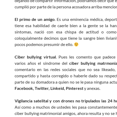
dejando de compartir información, podríamos decir que el
cumplió por parte de la persona acosadora arriba mencio
El primo de un amigo
. Es una eminencia médica, deport
tiene esa habilidad de caerle bien a la gente se la han
sintomas, nació con esa chispa de actitud o com
coloquialmente decimos que tiene la sangre bien liviani
pocos podemos presumir de ello.
Ciber bullying virtual
. Pues les comento que padece
varios años el síndrome del
ciber bullying matrmonia
comentario en las redes sociales que no sea likeado,
compartido y hasta corregido o haberle dado su respect
parte de su domadora a quien no se le pasa ninguna actu
Facebook, Twitter, Linkeid, Pinterest
y anexas.
Vigilancia satelital y con drones no tripulados las 24 
Así como a muchos de ustedes les pasa constantemente a
ciber bullying matrimonial amigos, ahora resulta y no se 