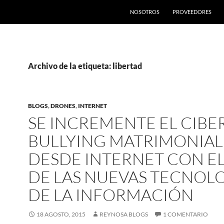
SALTAR AL CONTENIDO
NOSOTROS
PROVEEDORES
Archivo de la etiqueta: libertad
BLOGS
,
DRONES
,
INTERNET
SE INCREMENTE EL CIBE
BULLYING MATRIMONIAL
DESDE INTERNET CON E
DE LAS NUEVAS TECNOL
DE LA INFORMACIÓN
18 AGOSTO, 2015
REYNOSA BLOGS
1 COMENTARIO