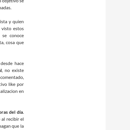
 objetivo se
nadas.
ista y quien
 visto estos
o se conoce
ta, cosa que
 desde hace
l
, no existe
 comentado,
ivo like por
alizacion en
horas del
día
.
l recibir el
hagan que la