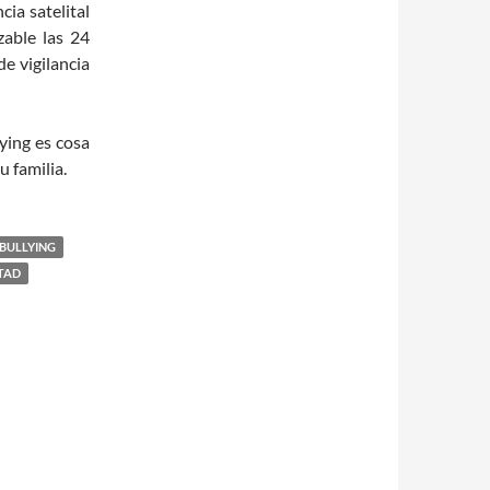
cia satelital
zable las 24
de vigilancia
ying es cosa
u familia.
 BULLYING
TAD