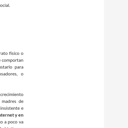
ocial.
ato físico o
se comportan
starlo para
osadores, o
crecimiento
s madres de
insistente e
nternet y en
co a poco va