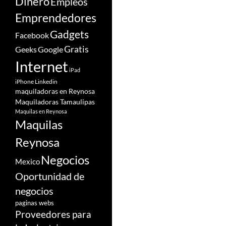
Dinero
Empleos
Emprendedores
Gadgets
Facebook
Gratis
Google
Geeks
Internet
iPad
iPhone
Linkedin
maquiladoras en Reynosa
Maquiladoras Tamaulipas
Maquilas en Reynosa
Maquilas
Reynosa
Negocios
Mexico
Oportunidad de
negocios
paginas webs
Proveedores para