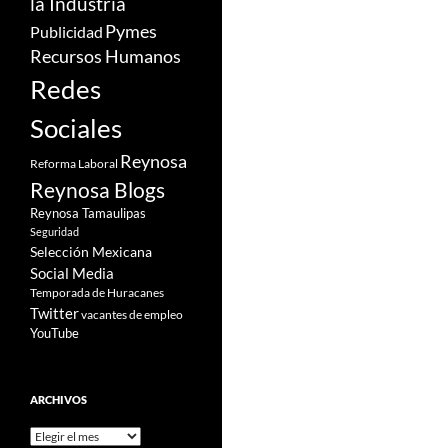
la Industria
Pymes
Publicidad
Recursos Humanos
Redes
Sociales
Reynosa
Reforma Laboral
Reynosa Blogs
Reynosa Tamaulipas
Seguridad
Selección Mexicana
Social Media
Temporada de Huracanes
Twitter
vacantes de empleo
YouTube
ARCHIVOS
Archivos