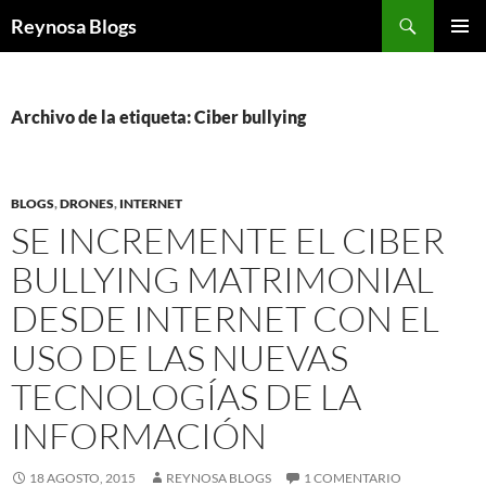
Buscar
Reynosa Blogs
SALTAR
MENÚ
AL
PRINCI
CONTENIDO
Archivo de la etiqueta: Ciber bullying
BLOGS
,
DRONES
,
INTERNET
SE INCREMENTE EL CIBER
BULLYING MATRIMONIAL
DESDE INTERNET CON EL
USO DE LAS NUEVAS
TECNOLOGÍAS DE LA
INFORMACIÓN
18 AGOSTO, 2015
REYNOSA BLOGS
1 COMENTARIO