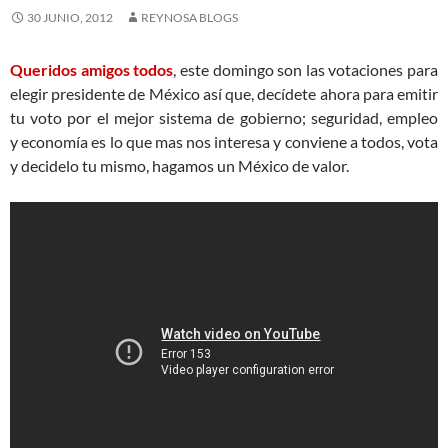
30 JUNIO, 2012
REYNOSA BLOGS
Queridos amigos todos
, este domingo son las votaciones para
elegir presidente de
México
así
que,
decídete
ahora para emitir
tu voto por el mejor sistema de gobierno; seguridad, empleo
y
economía
es lo que mas nos interesa y conviene a todos, vota
y decidelo tu mismo, hagamos un
México
de valor.