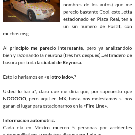
nombres de los autos) que me
parecio bastante Cool, este Jetta
estacionado en Plaza Real, tenia
un sin numero de PostIt, con
muchos msg.
Al
principio me parecio interesante,
pero ya analizandolo
bien y razonando la neurona (tres hrs despues)…el tiradero de
basura por toda la
ciudad de Reynosa.
Esto lo hariamos en
«el otro lado».
?
Usted lo haria?, claro que me diria que, por supeuesto que
NOOOOO
, pero aqui en MX, hasta nos molestamos si nos
ganan el lugar para estacionarnos en la
«Fire Line».
Informacion automotriz.
Cada dia en Mexico mueren 5 personas por accidentes
automovilisticos; y cada tres dias muere 1 nin~o.