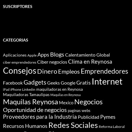
SUSCRIPTORES
CATEGORIAS
Blogs
Apps
Calentamiento Global
Aplicaciones
Apple
Clima en Reynosa
Ciber negocios
ciber emprendedores
Consejos
Dinero
Emprendedores
Empleos
Internet
Gadgets
Gratis
Google
Facebook
Geeks
maquiladoras en Reynosa
iPhone
Linkedin
iPad
Maquiladoras Tamaulipas
Maquilas en Reynosa
Maquilas Reynosa
Negocios
Mexico
Oportunidad de negocios
paginas webs
Proveedores para la Industria
Pymes
Publicidad
Redes Sociales
Recursos Humanos
Reforma Laboral