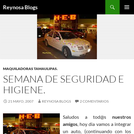
Buscar
Reynosa Blogs
SALTAR
MENÚ
AL
PRINCI
CONTENIDO
MAQUILADORAS TAMAULIPAS.
SEMANA DE SEGURIDAD E
HIGIENE.
21 MAYO, 2007
REYNOSA BLOGS
2 COMENTARIOS
Saludos a tod@s
nuestros
amigos
, hoy dia vamos a integrar
un auto, (continuando con los