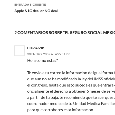
entradas
ENTRADA SIGUIENTE
Apple & LG deal or NO deal
2 COMENTARIOS SOBRE “EL SEGURO SOCIAL MEX
CHica-VIP
30 ENERO, 2009 A LAS 5:51 PM
Hola como estas?
Te envio a tu correo la informacion de igual forma
que aun no se ha modificado la ley del IMSS oficia
el congreso, hasta que esto suceda es que entrara 
oficialmente el derecho a obtener 6 meses de serv
a partir de tu baja, te recomiendo que te acerques 
coordinador medico de tu Unidad Medica Familiar
para que corrobores esta informacion.