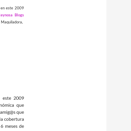
e en este 2009
eynosa Blogs
 Maquiladora,
n este 2009
onómica que
s amig@s que
la cobertura
 6 meses de