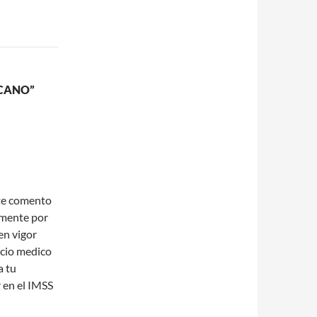
ICANO”
 te comento
lmente por
en vigor
icio medico
a tu
 en el IMSS