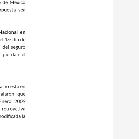
e de México
opuesta sea
Nacional en
el 1
día de
er.
 del seguro
 pierdan el
ta no esta en
ñalaron que
 Enero 2009
 retroactiva
modificada la