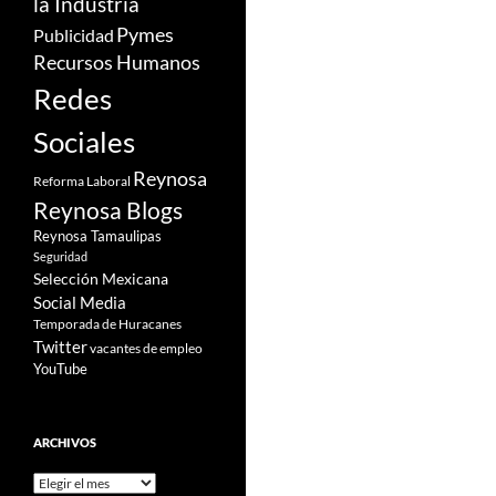
la Industria
Pymes
Publicidad
Recursos Humanos
Redes
Sociales
Reynosa
Reforma Laboral
Reynosa Blogs
Reynosa Tamaulipas
Seguridad
Selección Mexicana
Social Media
Temporada de Huracanes
Twitter
vacantes de empleo
YouTube
ARCHIVOS
Archivos