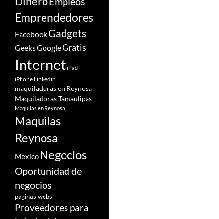
Dinero
Empleos
Emprendedores
Gadgets
Facebook
Gratis
Google
Geeks
Internet
iPad
iPhone
Linkedin
maquiladoras en Reynosa
Maquiladoras Tamaulipas
Maquilas en Reynosa
Maquilas
Reynosa
Negocios
Mexico
Oportunidad de
negocios
paginas webs
Proveedores para