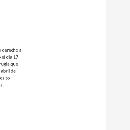
o derecho al
 el dia 17
irugia que
abril de
cesito
s.