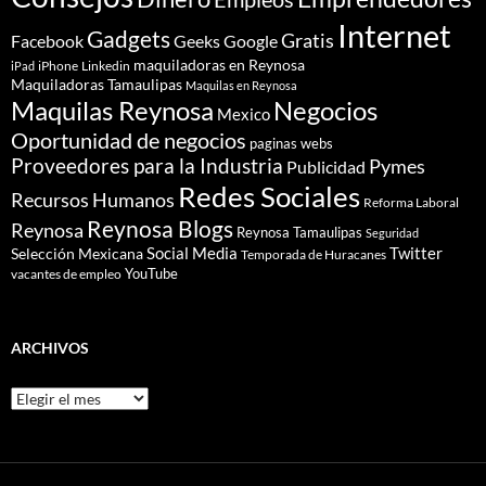
Internet
Gadgets
Gratis
Google
Facebook
Geeks
maquiladoras en Reynosa
iPhone
Linkedin
iPad
Maquiladoras Tamaulipas
Maquilas en Reynosa
Maquilas Reynosa
Negocios
Mexico
Oportunidad de negocios
paginas webs
Proveedores para la Industria
Pymes
Publicidad
Redes Sociales
Recursos Humanos
Reforma Laboral
Reynosa Blogs
Reynosa
Reynosa Tamaulipas
Seguridad
Social Media
Twitter
Selección Mexicana
Temporada de Huracanes
YouTube
vacantes de empleo
ARCHIVOS
Archivos