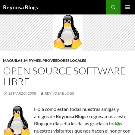
Buscar
Reynosa Blogs
SALTAR
MENÚ
AL
PRINCI
CONTENIDO
MAQUILAS
,
MIPYMES
,
PROVEEDORES LOCALES
OPEN SOURCE SOFTWARE
LIBRE
12 MARZO, 2008
REYNOSA BLOGS
Hola como estan todas nuestras amigas y
amigos de
Reynosa Blogs
? regresamos a este
Blog que dia a dia les da las gracias a
tod@s
nuestros visitantes que nos hacen el honor con