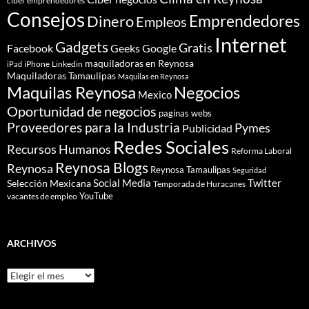
ciber emprendedores
Consejos
Dinero
Emprendedores
Empleos
Internet
Gadgets
Gratis
Google
Facebook
Geeks
maquiladoras en Reynosa
iPhone
Linkedin
iPad
Maquiladoras Tamaulipas
Maquilas en Reynosa
Maquilas Reynosa
Negocios
Mexico
Oportunidad de negocios
paginas webs
Proveedores para la Industria
Pymes
Publicidad
Redes Sociales
Recursos Humanos
Reforma Laboral
Reynosa Blogs
Reynosa
Reynosa Tamaulipas
Seguridad
Social Media
Twitter
Selección Mexicana
Temporada de Huracanes
YouTube
vacantes de empleo
ARCHIVOS
Archivos