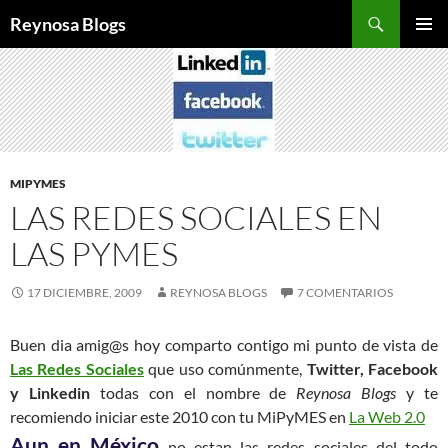
Buscar
Reynosa Blogs
SALTAR
MENÚ
AL
PRINCI
CONTENIDO
MIPYMES
LAS REDES SOCIALES EN
LAS PYMES
17 DICIEMBRE, 2009
REYNOSA BLOGS
7 COMENTARIOS
Buen dia amig@s hoy comparto contigo mi punto de vista de
Las Redes Sociales
que uso comúnmente,
Twitter, Facebook
y Linkedin
todas con el nombre de
Reynosa Blogs
y te
recomiendo iniciar este 2010 con tu MiPyMES en
La Web 2.0
Aun en México
no estan las redes sociales del todo