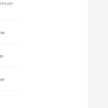
cios por
logs
gs
ogs