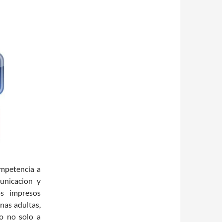
ompetencia a
municacion y
os impresos
onas adultas,
io no solo a