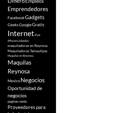
Dinero
Empleos
Emprendedores
Gadgets
Facebook
Gratis
Google
Geeks
Internet
iPad
iPhone
Linkedin
maquiladoras en Reynosa
Maquiladoras Tamaulipas
Maquilas en Reynosa
Maquilas
Reynosa
Negocios
Mexico
Oportunidad de
negocios
paginas webs
Proveedores para