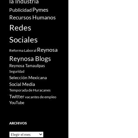
la Industria
Pymes
Publicidad
Recursos Humanos
Redes
Sociales
Reynosa
Reforma Laboral
Reynosa Blogs
Reynosa Tamaulipas
Seguridad
Selección Mexicana
Social Media
Temporada de Huracanes
Twitter
vacantes de empleo
YouTube
ARCHIVOS
Archivos