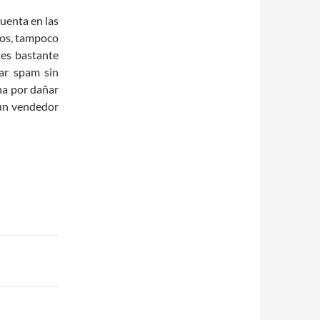
cuenta en las
egos, tampoco
 es bastante
ar spam sin
na por dañar
 un vendedor