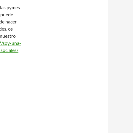
 las pymes
s puede
ede hacer
des, os
 nuestro
/soy-una-
sociales/