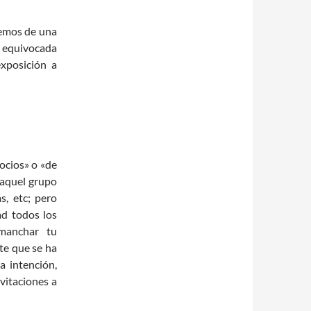
cemos de una
a equivocada
xposición a
ocios» o «de
aquel grupo
s, etc; pero
ad todos los
 manchar tu
nte que se ha
a intención,
vitaciones a