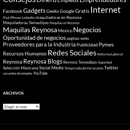
Internet
Gadgets
Gratis
Google
Facebook
Geeks
maquiladoras en Reynosa
iPhone
Linkedin
iPad
Maquiladoras Tamaulipas
Maquilas en Reynosa
Maquilas Reynosa
Negocios
Mexico
Oportunidad de negocios
paginas webs
Proveedores para la Industria
Pymes
Publicidad
Redes Sociales
Recursos Humanos
Reforma Laboral
Reynosa Blogs
Reynosa
Reynosa Tamaulipas
Seguridad
Social Media
Twitter
Selección Mexicana
Temporada de Huracanes
YouTube
vacantes de empleo
ARCHIVOS
Archivos