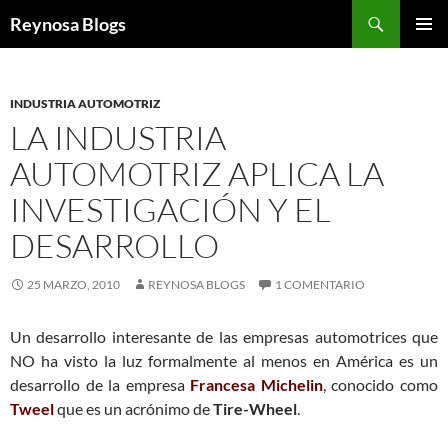
Buscar
Reynosa Blogs
SALTAR
MENÚ
AL
PRINCI
CONTENIDO
INDUSTRIA AUTOMOTRIZ
LA INDUSTRIA
AUTOMOTRIZ APLICA LA
INVESTIGACIÓN Y EL
DESARROLLO
25 MARZO, 2010
REYNOSA BLOGS
1 COMENTARIO
Un desarrollo interesante de las empresas automotrices que
NO ha visto la luz formalmente al menos en América es un
desarrollo de la empresa
Francesa Michelin
, conocido como
Tweel
que es un acrónimo de
Tire-Wheel
.