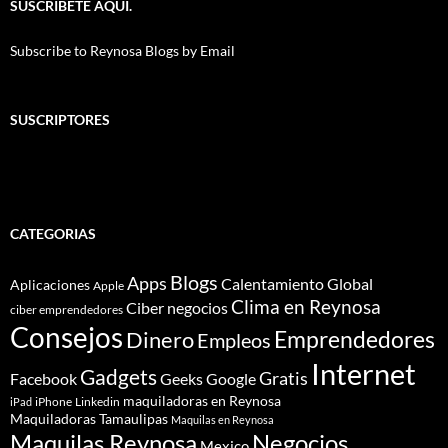
SUSCRIBETE AQUI.
Subscribe to Reynosa Blogs by Email
SUSCRIPTORES
CATEGORIAS
Blogs
Apps
Calentamiento Global
Aplicaciones
Apple
Clima en Reynosa
Ciber negocios
ciber emprendedores
Consejos
Dinero
Emprendedores
Empleos
Internet
Gadgets
Gratis
Google
Facebook
Geeks
maquiladoras en Reynosa
iPhone
Linkedin
iPad
Maquiladoras Tamaulipas
Maquilas en Reynosa
Maquilas Reynosa
Negocios
Mexico