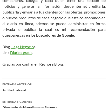
compañeros, colegas y cada quien tener una sección de
noticias y generar la información desdeinternet , editarla,
publicarla y enviarla a tus clientes con las ofertas, promociones
o nuevos productos de cada negocio que este colaborando en
el diario en linea, ademas se puede administrar en forma
privada o publica la cual es mi recomendación para
queaparescas en
los buscadores de Google
.
Blog
Haga Negocio
s.
Link
Diarios gratis
.
Gracias por confiar en Reynosa Blogs.
Navegación
ENTRADA ANTERIOR
de
Actitud Laboral
entradas
ENTRADA SIGUIENTE
Directorio de Maquiladoras Reynosa