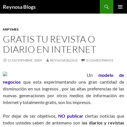
Buscar
Reynosa Blogs
SALTAR
MENÚ
AL
PRINCI
CONTENIDO
MIPYMES
GRATIS TU REVISTA O
DIARIO EN INTERNET
11 NOVIEMBRE, 2009
REYNOSA BLOGS
3 COMENTARIOS
Un
modelo de
negocios
que esta experimentando una gran cantidad de
disminución en sus ingresos , por las altas preferencias de las
nuevas generaciones por otros medios de información en
internet y totalmente gratis, son los impresos.
Por dejar de ser objetivos,
NO publicar
ciertas noticias que
todos ustedes saben de antemano son l
os diarios y revistas