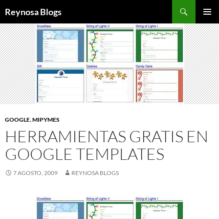
Buscar
Reynosa Blogs
SALTAR
MENÚ
AL
PRINCI
CONTENIDO
GOOGLE
,
MIPYMES
HERRAMIENTAS GRATIS EN
GOOGLE TEMPLATES
7 AGOSTO, 2009
REYNOSA BLOGS