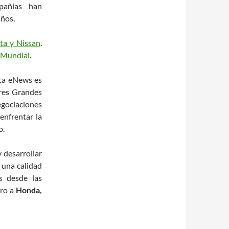
pañias han
años.
ta y Nissan
.
 Mundial
.
ta eNews es
Tres Grandes
egociaciones
enfrentar la
o.
 desarrollar
 una calidad
s desde las
ero a
Honda,