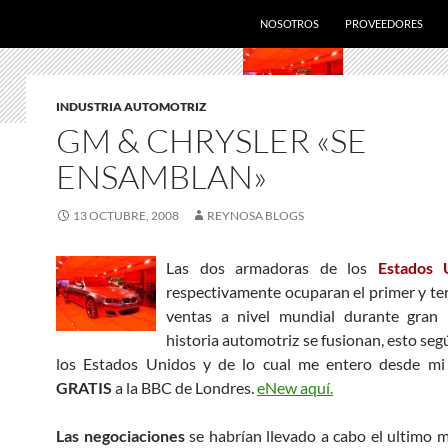
SALTAR AL CONTENIDO
NOSOTROS
PROVEEDORES
INDUSTRIA AUTOMOTRIZ
GM & CHRYSLER «SE
ENSAMBLAN»
13 OCTUBRE, 2008
REYNOSA BLOGS
Las dos armadoras de los
Estados 
respectivamente ocuparan el primer y ter
ventas a nivel mundial durante gran 
historia automotriz se fusionan, esto seg
los Estados Unidos y de lo cual me entero desde mi 
GRATIS
a la BBC de Londres.
eNew aquí.
Las negociaciones
se habrían llevado a cabo el ultimo m