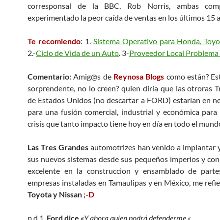
corresponsal de la BBC, Rob Norris, ambas com
experimentado la peor caída de ventas en los últimos 15 
Te recomiendo
: 1.-
Sistema Operativo para Honda, Toyo
2.-
Ciclo de Vida de un Auto
. 3-
Proveedor Local Problema
Comentario:
Amig@s de
Reynosa Blogs
como están? Es
sorprendente, no lo creen? quien diría que las otroras 
de Estados Unidos (no descartar a FORD) estarían en n
para una fusión comercial, industrial y económica para 
crisis que tanto impacto tiene hoy en día en todo el mund
Las Tres Grandes
automotrizes han venido a implantar y
sus nuevos sistemas desde sus pequeños imperios y con
excelente en la construccion y ensamblado de parte
empresas instaladas en Tamaulipas y en México, me refi
Toyota y Nissan
;-D
p.d.1.
Ford dice
«
Y ahora quien podrá defenderme «