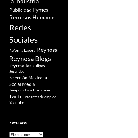
la Industria
Pymes
Publicidad
Recursos Humanos
Redes
Sociales
Reynosa
Reforma Laboral
Reynosa Blogs
Reynosa Tamaulipas
Seguridad
Selección Mexicana
Social Media
Temporada de Huracanes
Twitter
vacantes de empleo
YouTube
ARCHIVOS
Archivos