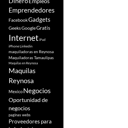
Dinero
Empleos
Emprendedores
Gadgets
Facebook
Gratis
Google
Geeks
Internet
iPad
iPhone
Linkedin
maquiladoras en Reynosa
Maquiladoras Tamaulipas
Maquilas en Reynosa
Maquilas
Reynosa
Negocios
Mexico
Oportunidad de
negocios
paginas webs
Proveedores para