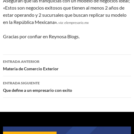
Aseguran que las franquicias con un modelo de negocios ideal;
«Estos son negocios exitosos que tienen al menos 2 años de
estar operando y 2 sucursales que buscan replicar su modelo
en la República Mexicana».
vía: elempresario.mx
Gracias por confiar en Reynosa Blogs.
Navegación
ENTRADA ANTERIOR
de
Materia de Comercio Exterior
entradas
ENTRADA SIGUIENTE
Que define a un empresario con exito