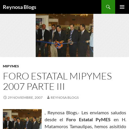
Buscar
Reynosa Blogs
SALTAR
MENÚ
AL
PRINCI
CONTENIDO
MIPYMES
FORO ESTATAL MIPYMES
2007 PARTE III
29 NOVIEMBRE, 2007
REYNOSA BLOGS
,
Reynosa Blogs.- Les enviamos saludos
desde el
Foro Estatal PyMES
en H.
Matamoros Tamaulipas, hemos asisitido