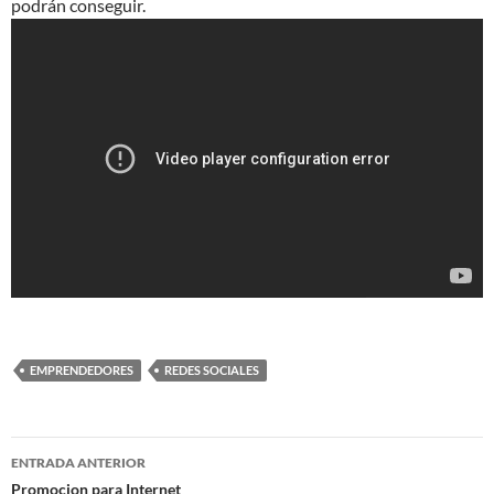
podrán conseguir.
EMPRENDEDORES
REDES SOCIALES
Navegación
ENTRADA ANTERIOR
de
Promocion para Internet