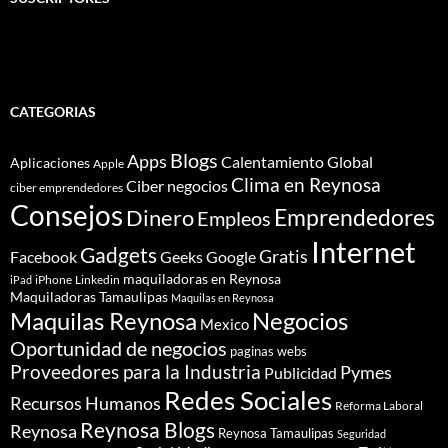
CATEGORIAS
Blogs
Apps
Calentamiento Global
Aplicaciones
Apple
Clima en Reynosa
Ciber negocios
ciber emprendedores
Consejos
Dinero
Emprendedores
Empleos
Internet
Gadgets
Gratis
Google
Facebook
Geeks
maquiladoras en Reynosa
iPhone
Linkedin
iPad
Maquiladoras Tamaulipas
Maquilas en Reynosa
Maquilas Reynosa
Negocios
Mexico
Oportunidad de negocios
paginas webs
Proveedores para la Industria
Pymes
Publicidad
Redes Sociales
Recursos Humanos
Reforma Laboral
Reynosa Blogs
Reynosa
Reynosa Tamaulipas
Seguridad