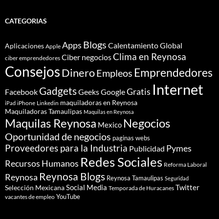
CATEGORIAS
Blogs
Apps
Calentamiento Global
Aplicaciones
Apple
Clima en Reynosa
Ciber negocios
ciber emprendedores
Consejos
Dinero
Emprendedores
Empleos
Internet
Gadgets
Gratis
Google
Facebook
Geeks
maquiladoras en Reynosa
iPhone
Linkedin
iPad
Maquiladoras Tamaulipas
Maquilas en Reynosa
Maquilas Reynosa
Negocios
Mexico
Oportunidad de negocios
paginas webs
Proveedores para la Industria
Pymes
Publicidad
Redes Sociales
Recursos Humanos
Reforma Laboral
Reynosa Blogs
Reynosa
Reynosa Tamaulipas
Seguridad
Social Media
Twitter
Selección Mexicana
Temporada de Huracanes
YouTube
vacantes de empleo