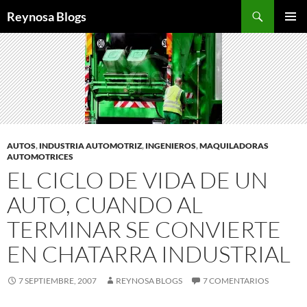
Buscar
Reynosa Blogs
SALTAR
MENÚ
AL
PRINCI
CONTENIDO
AUTOS
,
INDUSTRIA AUTOMOTRIZ
,
INGENIEROS
,
MAQUILADORAS
AUTOMOTRICES
EL CICLO DE VIDA DE UN
AUTO, CUANDO AL
TERMINAR SE CONVIERTE
EN CHATARRA INDUSTRIAL
7 SEPTIEMBRE, 2007
REYNOSA BLOGS
7 COMENTARIOS