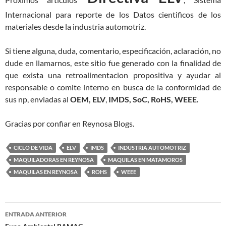
Internacional para reporte de los Datos cientificos de los
materiales desde la industria automotriz.
Si tiene alguna, duda, comentario, especificación, aclaración, no
dude en llamarnos, este sitio fue generado con la finalidad de
que exista una retroalimentacion propositiva y ayudar al
responsable o comite interno en busca de la conformidad de
sus np, enviadas al
OEM, ELV
,
IMDS, SoC, RoHS, WEEE.
Gracias por confiar en Reynosa Blogs.
CICLO DE VIDA
ELV
IMDS
INDUSTRIA AUTOMOTRIZ
MAQUILADORAS EN REYNOSA
MAQUILAS EN MATAMOROS
MAQUILAS EN REYNOSA
ROHS
WEEE
Navegación
ENTRADA ANTERIOR