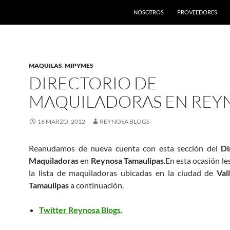
SALTAR AL CONTENIDO
NOSOTROS
PROVEEDORES
MAQUILAS
,
MIPYMES
DIRECTORIO DE
MAQUILADORAS EN REY
16 MARZO, 2012
REYNOSA BLOGS
Reanudamos de nueva cuenta con esta sección del
Di
Maquiladoras
en
Reynosa Tamaulipas
.En esta ocasión l
la lista de maquiladoras ubicadas en la ciudad de
Val
Tamaulipas
a continuación.
Twitter Reynosa Blogs
.