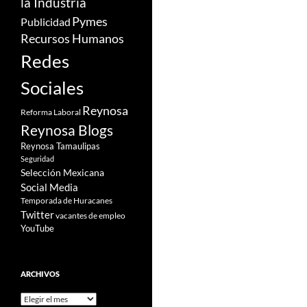
la Industria
Pymes
Publicidad
Recursos Humanos
Redes
Sociales
Reynosa
Reforma Laboral
Reynosa Blogs
Reynosa Tamaulipas
Seguridad
Selección Mexicana
Social Media
Temporada de Huracanes
Twitter
vacantes de empleo
YouTube
ARCHIVOS
Archivos