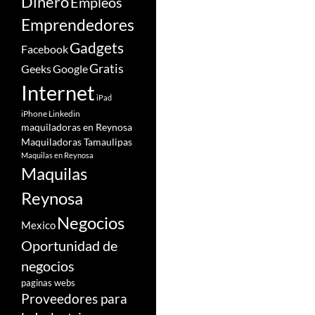
Dinero
Empleos
Emprendedores
Gadgets
Facebook
Gratis
Google
Geeks
Internet
iPad
iPhone
Linkedin
maquiladoras en Reynosa
Maquiladoras Tamaulipas
Maquilas en Reynosa
Maquilas
Reynosa
Negocios
Mexico
Oportunidad de
negocios
paginas webs
Proveedores para