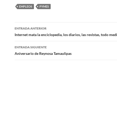
EMPLEOS
PYMES
Navegación
ENTRADA ANTERIOR
de
Internet mata la enciclopedia, los diarios, las revistas, todo me
entradas
ENTRADA SIGUIENTE
Aniversario de Reynosa Tamaulipas