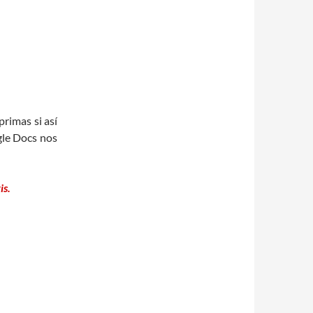
primas si así
gle Docs nos
is.