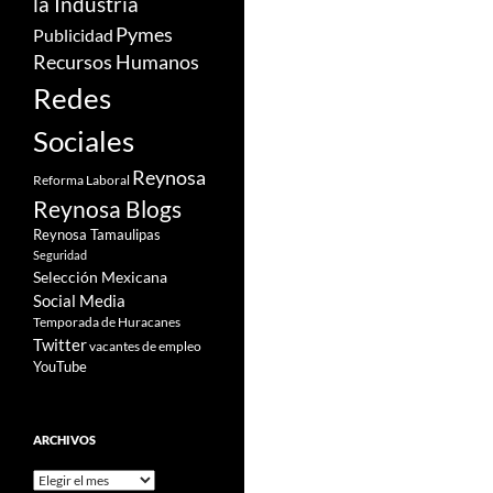
la Industria
Pymes
Publicidad
Recursos Humanos
Redes
Sociales
Reynosa
Reforma Laboral
Reynosa Blogs
Reynosa Tamaulipas
Seguridad
Selección Mexicana
Social Media
Temporada de Huracanes
Twitter
vacantes de empleo
YouTube
ARCHIVOS
Archivos