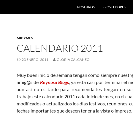
SALTAR AL CONTENIDO
NOSOTROS
PROVEEDORES
MIPYMES
CALENDARIO 2011
23 ENERO, 2011
GLORIA CALCANEO
Muy buen inicio de semana tengan como siempre nuestr
amig@s de
Reynosa Blogs
, ya esta casi por terminar el 
aun así no es tarde para recomendarles tengan en sus
trabajo este calendario 2011 cada inicio de mes, en el cu
modificados o actualizados los dias festivos, reuniones, 
fechas importantes que deseen tener a la vista o impreso.