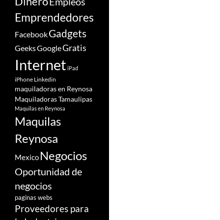
Dinero
Empleos
Emprendedores
Gadgets
Facebook
Gratis
Google
Geeks
Internet
iPad
iPhone
Linkedin
maquiladoras en Reynosa
Maquiladoras Tamaulipas
Maquilas en Reynosa
Maquilas
Reynosa
Negocios
Mexico
Oportunidad de
negocios
paginas webs
Proveedores para