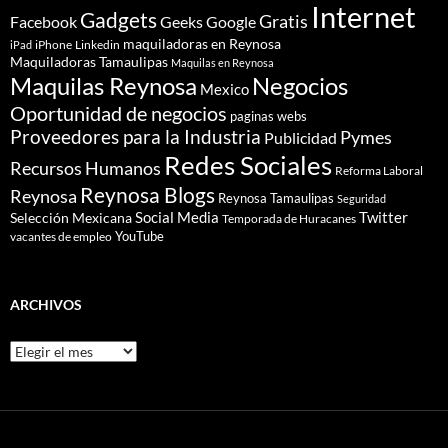
Internet
Gadgets
Gratis
Google
Facebook
Geeks
maquiladoras en Reynosa
iPhone
Linkedin
iPad
Maquiladoras Tamaulipas
Maquilas en Reynosa
Maquilas Reynosa
Negocios
Mexico
Oportunidad de negocios
paginas webs
Proveedores para la Industria
Pymes
Publicidad
Redes Sociales
Recursos Humanos
Reforma Laboral
Reynosa Blogs
Reynosa
Reynosa Tamaulipas
Seguridad
Social Media
Twitter
Selección Mexicana
Temporada de Huracanes
YouTube
vacantes de empleo
ARCHIVOS
Archivos