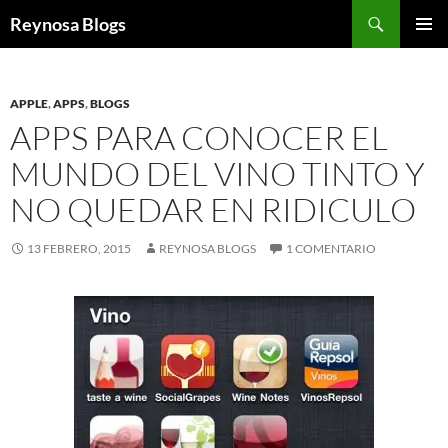
Buscar
Reynosa Blogs
SALTAR
MENÚ
AL
PRINCI
CONTENIDO
APPLE
,
APPS
,
BLOGS
APPS PARA CONOCER EL
MUNDO DEL VINO TINTO Y
NO QUEDAR EN RIDICULO
13 FEBRERO, 2015
REYNOSA BLOGS
1 COMENTARIO