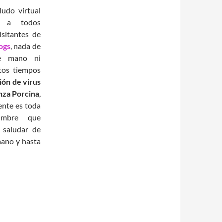
udo virtual
o a todos
sitantes de
ogs
, nada de
e mano ni
tos tiempos
ión de virus
enza Porcina
,
ente es toda
umbre que
 saludar de
ano y hasta