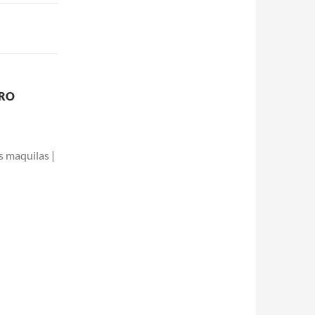
TRO
s maquilas |