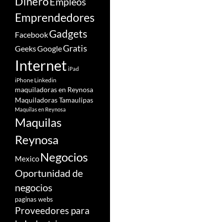
Dinero
Empleos
Emprendedores
Gadgets
Facebook
Gratis
Google
Geeks
Internet
iPad
iPhone
Linkedin
maquiladoras en Reynosa
Maquiladoras Tamaulipas
Maquilas en Reynosa
Maquilas
Reynosa
Negocios
Mexico
Oportunidad de
negocios
paginas webs
Proveedores para