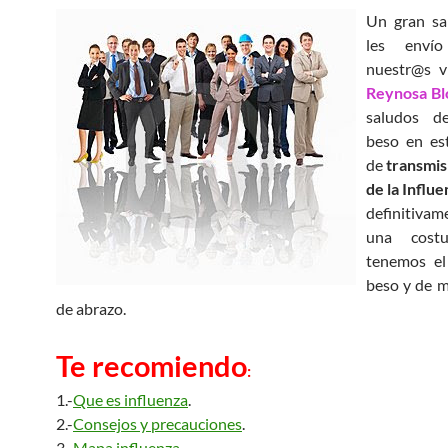
Un gran sal
les enví
nuestr@s vi
Reynosa Bl
saludos d
beso en es
de
transmis
de la Influ
definitivam
una cost
tenemos el
beso y de m
de abrazo.
Te recomiendo
:
1.-
Que es influenza
.
2.-
Consejos y precauciones
.
3.-
Mapa influenza
.