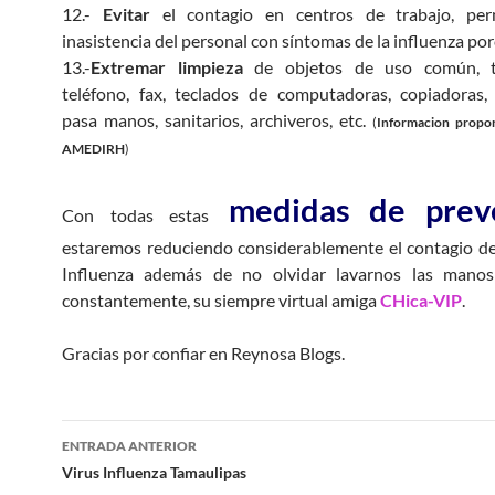
12.-
Evitar
el contagio en centros de trabajo, per
inasistencia del personal con síntomas de la influenza por
13.-
Extremar limpieza
de objetos de uso común, t
teléfono, fax, teclados de computadoras, copiadoras,
pasa manos, sanitarios, archiveros, etc.
(
Informacion propor
AMEDIRH
)
medidas de prev
Con todas estas
estaremos reduciendo considerablemente el contagio del
Influenza además de no olvidar lavarnos las mano
constantemente, su siempre virtual amiga
CHica-VIP
.
Gracias por confiar en Reynosa Blogs.
Navegación
ENTRADA ANTERIOR
de
Virus Influenza Tamaulipas